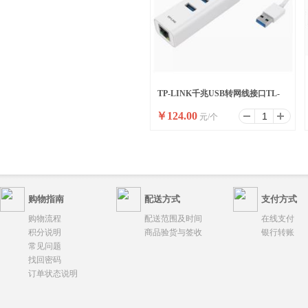
TP-LINK千兆USB转网线接口TL-
￥
124.00
元/个
UG313有线网卡
购物指南
配送方式
支付方式
购物流程
配送范围及时间
在线支付
积分说明
商品验货与签收
银行转账
常见问题
找回密码
订单状态说明