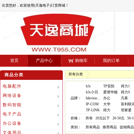
出货您好，欢迎使用(天逸电子)订货商城！
首页
产品中心
购物车
我的订单
所有分类
商品分类
电脑配件
h3c
TP安防
得力1
h3c小贝
爱谱华顿
得力S
网络设备
品牌：
hikvisio...
办公
凡客
IP-COM
大华
富利联
数码智能
TP-LINK
得力
管家婆
电子产品
价格：
所有
20元以下
20-50元
50-
办公设备
类别：
所有商品
推荐商品
促销商品
文体用品