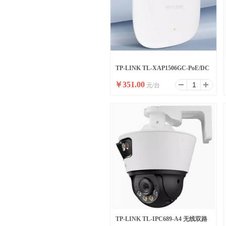
TP-LINK TL-XAP1506GC-PoE/DC
￥
351.00
元/台
易展版AX1500双频wifi6吸顶式无线
AP
TP-LINK TL-IPC689-A4 无线双路