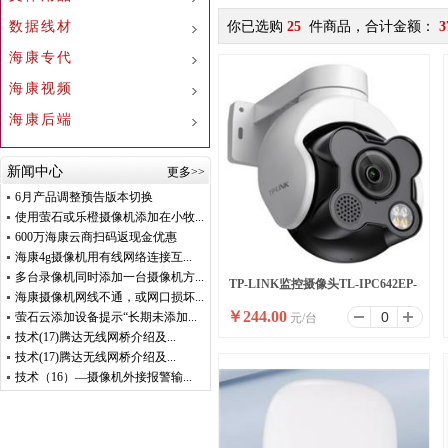
数据线材
你已选购
25
件商品，合计金额：
3
海康专代
海康视频
海康后端
新闻中心
更多>>
6月产品调整预告版本切换
使用萤石或乐橙摄像机添加在小牧...
600万海康云商扫码返现金优惠
海康4g摄像机用有线网络连接互...
多台录像机同时添加一台摄像机方...
TP-LINK监控摄像头TL-IPC642EP-
海康摄像机网线不通，或网口损坏...
￥
244.00
萤石云添加设备提示“长期未添加...
元/台
A4室外双光全彩
技术(17)腾达无线网桥介绍及...
技术(17)腾达无线网桥介绍及...
技术（16）—摄像机外接报警输...