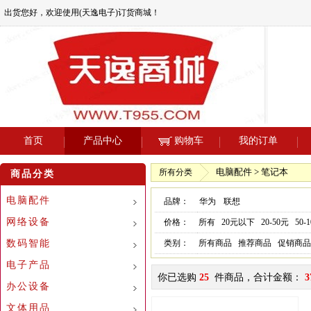
出货您好，欢迎使用(天逸电子)订货商城！
首页
产品中心
购物车
我的订单
电脑配件 > 笔记本
所有分类
商品分类
电脑配件
品牌：
华为
联想
网络设备
价格：
所有
20元以下
20-50元
50-
数码智能
类别：
所有商品
推荐商品
促销商品
电子产品
你已选购
25
件商品，合计金额：
3
办公设备
文体用品