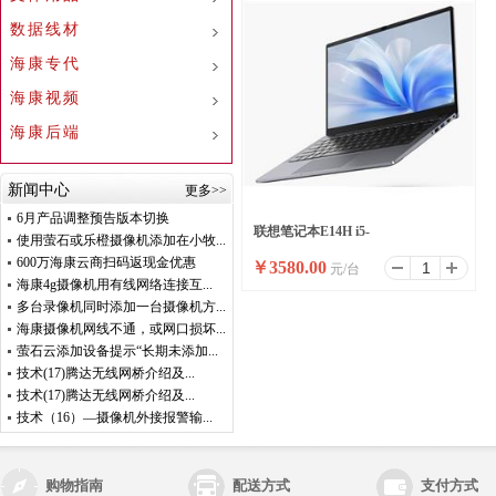
数据线材
海康专代
海康视频
海康后端
新闻中心
更多>>
6月产品调整预告版本切换
联想笔记本E14H i5-
使用萤石或乐橙摄像机添加在小牧...
600万海康云商扫码返现金优惠
￥
3580.00
元/台
13500H/16G/512G/集显/银
海康4g摄像机用有线网络连接互...
多台录像机同时添加一台摄像机方...
色/WIN11/14寸金属外壳
海康摄像机网线不通，或网口损坏...
萤石云添加设备提示“长期未添加...
技术(17)腾达无线网桥介绍及...
技术(17)腾达无线网桥介绍及...
技术（16）—摄像机外接报警输...
购物指南
配送方式
支付方式