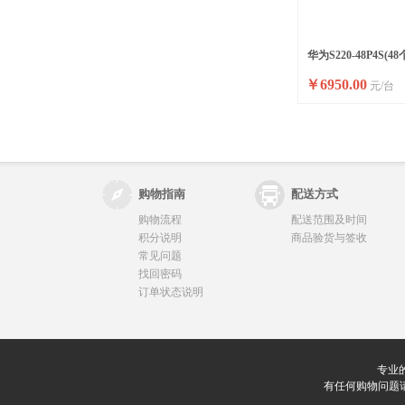
华为S220-48P4S(4
￥
6950.00
元/台
千兆SFP)
购物指南
配送方式
购物流程
配送范围及时间
积分说明
商品验货与签收
常见问题
找回密码
订单状态说明
专业
有任何购物问题请联系我