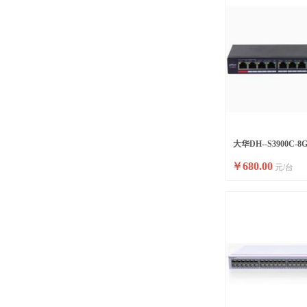
大华DH--S3900C-
￥
680.00
元/台
336G以太网交换机