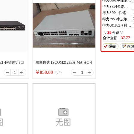
得力6601中性笔0.5mm半针管(黑)(支)
得力S754弹簧头中性笔芯0.7mm弹簧头(黑)(支)
得力S20中性笔0.7mm子弹头(黑)(支)
得力5953牛皮纸档案袋(混浆)(米黄色)(10只/包)
得力0018回形针(100枚/盒)
共
25
件商品
合计金额：
37.77
P-EI 4光48电48口
瑞斯康达 ISCOM2128EA-MA-AC 4
￥
850.00
元/台
光+24电二层交换机