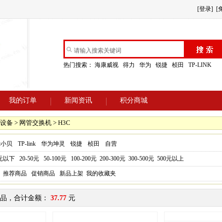
[登录]
[
热门搜索：
海康威视
得力
华为
锐捷
桢田
TP-LINK
我的订单
新闻资讯
积分商城
设备 > 网管交换机 > H3C
3c小贝
TP-link
华为坤灵
锐捷
桢田
自营
0元以下
20-50元
50-100元
100-200元
200-300元
300-500元
500元以上
推荐商品
促销商品
新品上架
我的收藏夹
品，合计金额：
37.77
元