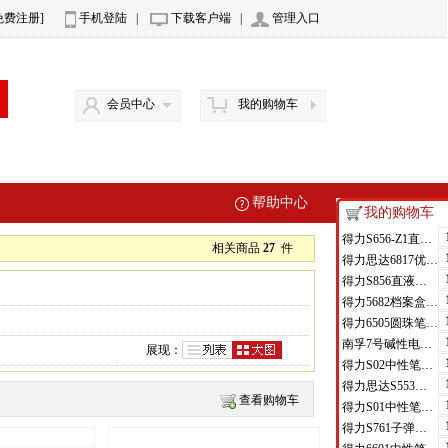
免费注册]
手机登陆
|
下载客户端
|
管理入口
会员中心
我的购物车
帮助中心
我的购物车
得力S656-Z1直液式走珠笔0.5mm子弹头(红)(支)
相关商品
27
件
得力思达6817优逸白板笔(黑)(支)
得力S856直液式走珠笔(黑)(支)
得力5682档案盒(蓝)(只)
得力6505圆珠笔0.7mm子弹头(蓝)(支)
南孚7号碱性电池聚能环4代
展现：
得力S02中性笔0.7mm弹簧头(黑)(支)
得力思达S553可加墨记号笔(黑)(支)
查看购物车
得力S01中性笔0.5mm弹簧头(黑)(支)
得力S761子弹头中性笔芯0.7mm子弹头(黑)(支)