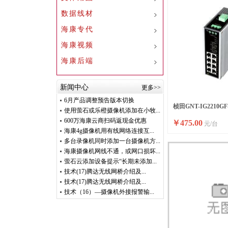
数据线材
海康专代
海康视频
海康后端
新闻中心
更多>>
6月产品调整预告版本切换
桢田GNT-IG2210G
使用萤石或乐橙摄像机添加在小牧...
600万海康云商扫码返现金优惠
￥
475.00
元/台
电二层交换机
海康4g摄像机用有线网络连接互...
多台录像机同时添加一台摄像机方...
海康摄像机网线不通，或网口损坏...
萤石云添加设备提示“长期未添加...
技术(17)腾达无线网桥介绍及...
技术(17)腾达无线网桥介绍及...
技术（16）—摄像机外接报警输...