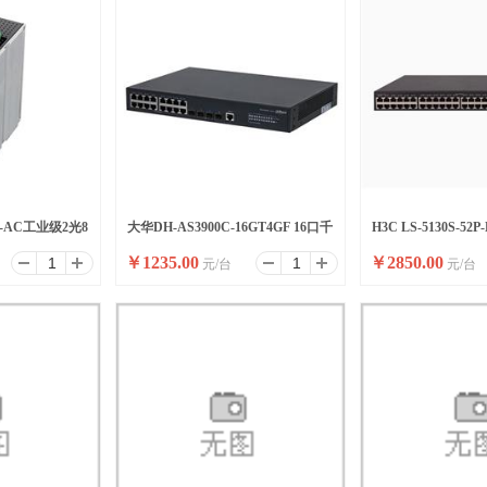
F-AC工业级2光8
大华DH-AS3900C-16GT4GF 16口千
H3C LS-5130S-52
￥
1235.00
￥
2850.00
元/台
元/台
兆电+4光二层管理交换机
千兆网管交换机