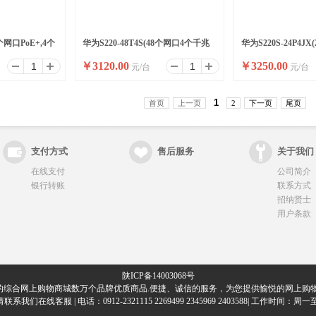
8个网口PoE+,4个
华为S220-48T4S(48个网口4个千兆
华为S220S-24P4JX
￥
3120.00
￥
3250.00
元/台
元/台
SFP)
Po E+ ),2个万兆+,2
1
首页
上一页
2
下一页
尾页
支付方式
售后服务
关于我们
在线支付
公司简介
银行转账
联系方式
招纳贤士
用户条款
陕ICP备14003068号
的综合网上购物商城数万个品牌优质商品.便捷、诚信的服务，为您提供愉悦的网上购物
们在线客服 | 电话：0912-2321115 2269499 2345969 2403588| 工作时间：周一至周