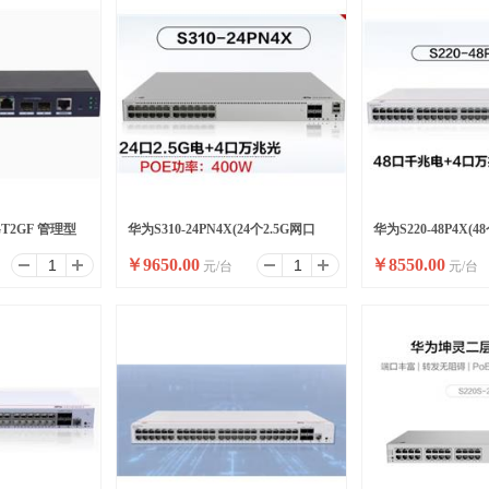
8GT2GF 管理型
华为S310-24PN4X(24个2.5G网口
华为S220-48P4X(4
￥
9650.00
￥
8550.00
元/台
元/台
(400W PoE+),4个万兆SFP+)
万兆SFP+)