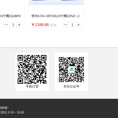
(24个网口(400W
华为S210-24P2SR(24个网口PoE+,2
￥
2580.00
元/台
个2.5GSFP
个千兆SFP)
手机订货
关注公众号
体验!
日 8:30－18:00