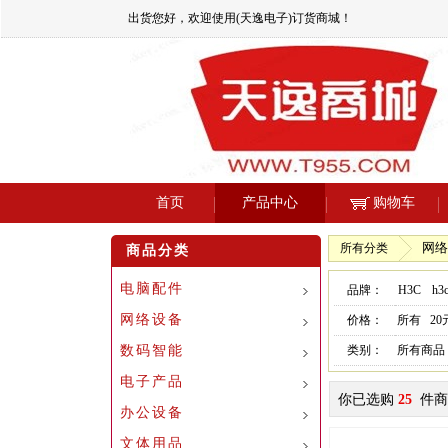
出货您好，欢迎使用(天逸电子)订货商城！
首页
产品中心
购物车
网络
所有分类
商品分类
电脑配件
品牌：
H3C
h
网络设备
价格：
所有
2
数码智能
类别：
所有商品
电子产品
你已选购
25
件商
办公设备
文体用品