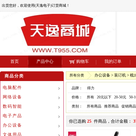
出货您好，欢迎使用(天逸电子)订货商城！
首页
产品中心
购物车
我的订单
办公设备 > 装订机 > 
所有分类
商品分类
电脑配件
品牌：
得力
网络设备
价格：
所有
20元以下
20-50元
50-
数码智能
类别：
所有商品
推荐商品
促销商品
电子产品
你已选购
25
件商品，合计金额：
3
办公设备
文体用品