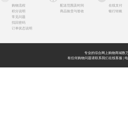
购物流程
配送范围及时间
在线支付
积分说明
商品验货与签收
银行转账
常见问题
找回密码
订单状态说明
专业的综合网上购物商城数万
有任何购物问题请联系我们在线客服 | 电话：0912-