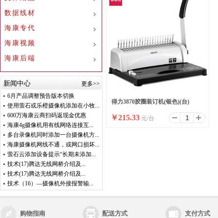
数据线材
海康专代
海康视频
海康后端
新闻中心
更多>>
6月产品调整预告版本切换
得力3870胶圈装订机(银色)(台)
使用萤石或乐橙摄像机添加在小牧...
600万海康云商扫码返现金优惠
￥
215.33
元/台
海康4g摄像机用有线网络连接互...
多台录像机同时添加一台摄像机方...
海康摄像机网线不通，或网口损坏...
萤石云添加设备提示“长期未添加...
技术(17)腾达无线网桥介绍及...
技术(17)腾达无线网桥介绍及...
技术（16）—摄像机外接报警输...
购物指南
配送方式
支付方式