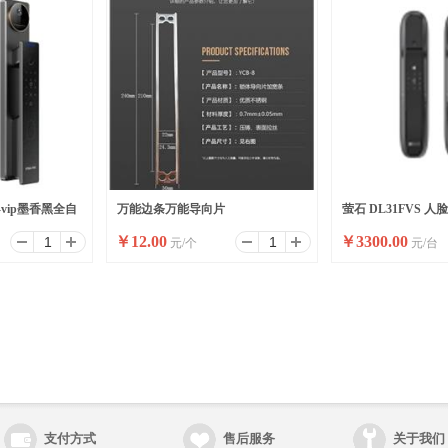
-vip墨香黑全自
万能边条万能导向片
萤石 DL31FVS 
￥
12.00
￥
3300.00
元/个
元/台
支付方式
售后服务
关于我们