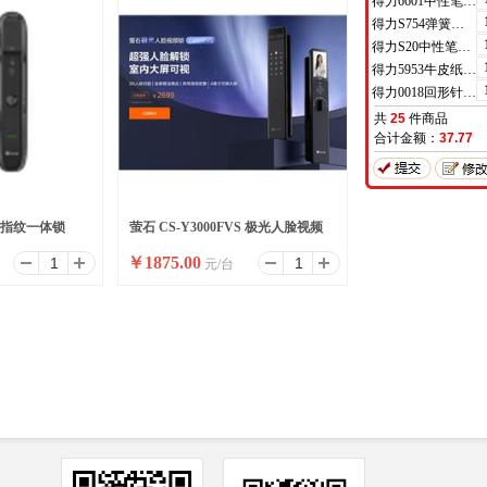
得力6601中性笔0.5mm半针管(黑)(支)
得力S754弹簧头中性笔芯0.7mm弹簧头(黑)(支)
得力S20中性笔0.7mm子弹头(黑)(支)
得力5953牛皮纸档案袋(混浆)(米黄色)(10只/包)
得力0018回形针(100枚/盒)
共
25
件商品
合计金额：
37.77
人脸指纹一体锁
萤石 CS-Y3000FVS 极光人脸视频
￥
1875.00
元/台
锁-彩屏