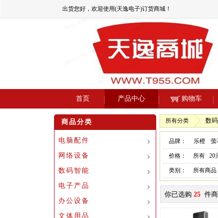
出货您好，欢迎使用(天逸电子)订货商城！
首页
产品中心
购物车
数码
所有分类
商品分类
电脑配件
品牌：
乐橙
萤
网络设备
价格：
所有
2
数码智能
类别：
所有商品
电子产品
你已选购
25
件商
办公设备
文体用品