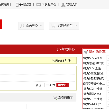
免费注册]
手机登陆
|
下载客户端
|
管理入口
会员中心
我的购物车
帮助中心
我的购物车
得力S656-Z1直液式走珠笔0.5mm子弹头(红)(支)
相关商品
4
件
得力思达6817优逸白板笔(黑)(支)
得力S856直液式走珠笔(黑)(支)
得力5682档案盒(蓝)(只)
得力6505圆珠笔0.7mm子弹头(蓝)(支)
南孚7号碱性电池聚能环4代
展现：
得力S02中性笔0.7mm弹簧头(黑)(支)
得力思达S553可加墨记号笔(黑)(支)
查看购物车
得力S01中性笔0.5mm弹簧头(黑)(支)
得力S761子弹头中性笔芯0.7mm子弹头(黑)(支)