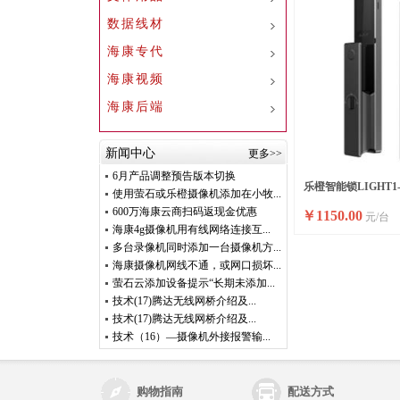
数据线材
海康专代
海康视频
海康后端
新闻中心
更多>>
6月产品调整预告版本切换
乐橙智能锁LIGHT1
使用萤石或乐橙摄像机添加在小牧...
600万海康云商扫码返现金优惠
￥
1150.00
元/台
动防盗锁体
海康4g摄像机用有线网络连接互...
多台录像机同时添加一台摄像机方...
海康摄像机网线不通，或网口损坏...
萤石云添加设备提示“长期未添加...
技术(17)腾达无线网桥介绍及...
技术(17)腾达无线网桥介绍及...
技术（16）—摄像机外接报警输...
购物指南
配送方式