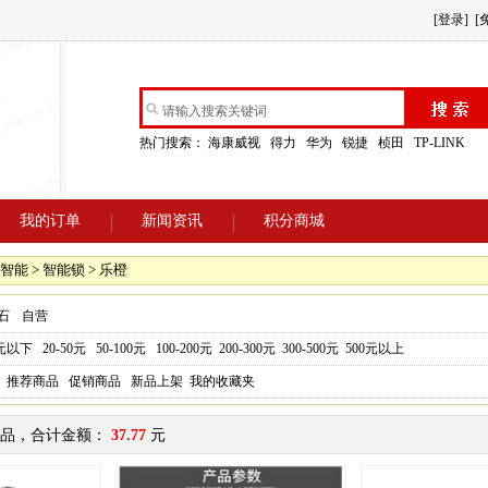
[登录]
[
热门搜索：
海康威视
得力
华为
锐捷
桢田
TP-LINK
我的订单
新闻资讯
积分商城
智能 > 智能锁 > 乐橙
石
自营
0元以下
20-50元
50-100元
100-200元
200-300元
300-500元
500元以上
推荐商品
促销商品
新品上架
我的收藏夹
品，合计金额：
37.77
元