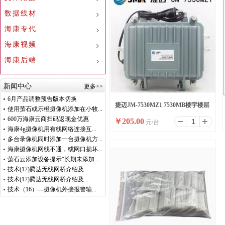
数据线材
海康专代
海康视频
海康后端
新闻中心
更多>>
6月产品调整预告版本切换
捷迈JM-7530MZ1 7530MB楼宇楼层
使用萤石或乐橙摄像机添加在小牧...
600万海康云商扫码返现金优惠
￥
205.00
元/台
CATV大功率电视信号
海康4g摄像机用有线网络连接互...
多台录像机同时添加一台摄像机方...
海康摄像机网线不通，或网口损坏...
萤石云添加设备提示“长期未添加...
技术(17)腾达无线网桥介绍及...
技术(17)腾达无线网桥介绍及...
技术（16）—摄像机外接报警输...