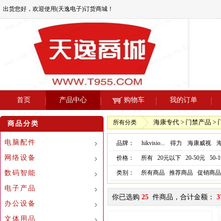
出货您好，欢迎使用(天逸电子)订货商城！
首页
产品中心
购物车
我的订单
海康专代 > 门禁产品 >
所有分类
商品分类
电脑配件
品牌：
hikvisio...
得力
海康威视
网络设备
价格：
所有
20元以下
20-50元
50-
数码智能
类别：
所有商品
推荐商品
促销商品
电子产品
你已选购
25
件商品，合计金额：
3
办公设备
文体用品