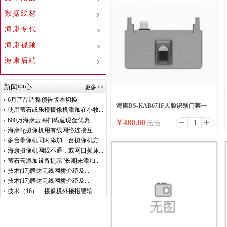
数据线材
海康专代
海康视频
海康后端
新闻中心
更多>>
6月产品调整预告版本切换
海康DS-KAB671F人脸识别门禁一
使用萤石或乐橙摄像机添加在小牧...
600万海康云商扫码返现金优惠
￥
480.00
元/台
体机用指纹模块
海康4g摄像机用有线网络连接互...
多台录像机同时添加一台摄像机方...
海康摄像机网线不通，或网口损坏...
萤石云添加设备提示“长期未添加...
技术(17)腾达无线网桥介绍及...
技术(17)腾达无线网桥介绍及...
技术（16）—摄像机外接报警输...