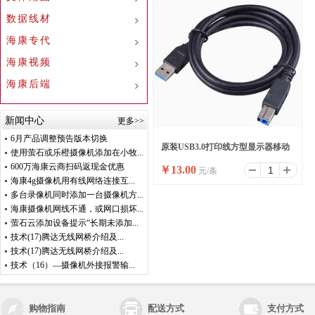
数据线材
海康专代
海康视频
海康后端
新闻中心
更多>>
6月产品调整预告版本切换
原装USB3.0打印线方型显示器移动
使用萤石或乐橙摄像机添加在小牧...
600万海康云商扫码返现金优惠
￥
13.00
元/条
硬盘数据上行线
海康4g摄像机用有线网络连接互...
多台录像机同时添加一台摄像机方...
海康摄像机网线不通，或网口损坏...
萤石云添加设备提示“长期未添加...
技术(17)腾达无线网桥介绍及...
技术(17)腾达无线网桥介绍及...
技术（16）—摄像机外接报警输...
购物指南
配送方式
支付方式