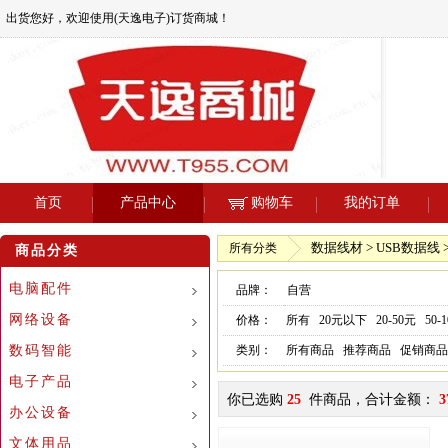
出货您好，欢迎使用(天逸电子)订货商城！
首页
产品中心
购物车
我的订单
数据线材 > USB数据线 
所有分类
商品分类
电脑配件
品牌：
自营
网络设备
价格：
所有
20元以下
20-50元
50-
数码智能
类别：
所有商品
推荐商品
促销商品
电子产品
你已选购
25
件商品，合计金额：
3
办公设备
文体用品