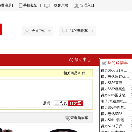
免费注册]
手机登陆
|
下载客户端
|
管理入口
会员中心
我的购物车
帮助中心
我的购物车
得力S656-Z1直液式走珠笔0.5mm子弹头(红)(支)
相关商品
8
件
得力思达6817优逸白板笔(黑)(支)
得力S856直液式走珠笔(黑)(支)
得力5682档案盒(蓝)(只)
得力6505圆珠笔0.7mm子弹头(蓝)(支)
南孚7号碱性电池聚能环4代
展现：
得力S02中性笔0.7mm弹簧头(黑)(支)
得力思达S553可加墨记号笔(黑)(支)
查看购物车
得力S01中性笔0.5mm弹簧头(黑)(支)
得力S761子弹头中性笔芯0.7mm子弹头(黑)(支)