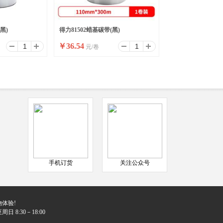
黑)
得力81502蜡基碳带(黑)
￥
36.54
元/卷
手机订货
关注公众号
体验!
日 8:30－18:00