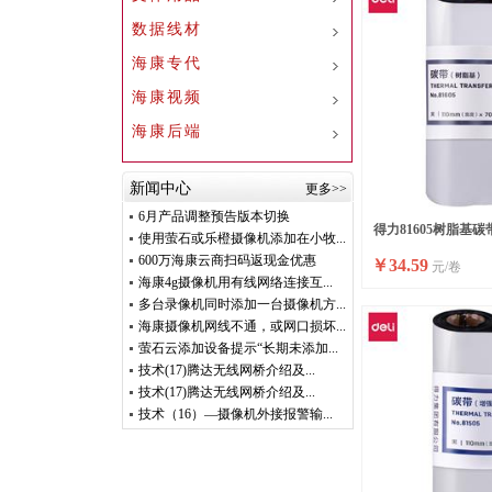
数据线材
海康专代
海康视频
海康后端
新闻中心
更多>>
6月产品调整预告版本切换
得力81605树脂基碳带
使用萤石或乐橙摄像机添加在小牧...
600万海康云商扫码返现金优惠
￥
34.59
元/卷
海康4g摄像机用有线网络连接互...
多台录像机同时添加一台摄像机方...
海康摄像机网线不通，或网口损坏...
萤石云添加设备提示“长期未添加...
技术(17)腾达无线网桥介绍及...
技术(17)腾达无线网桥介绍及...
技术（16）—摄像机外接报警输...