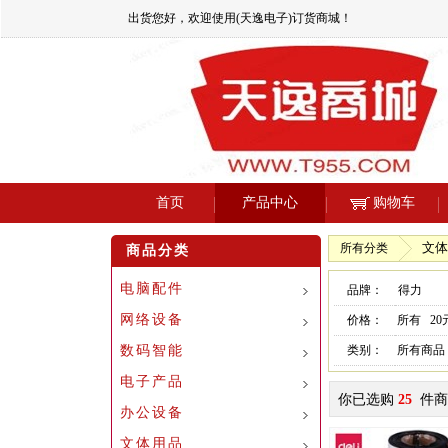
出货您好，欢迎使用(天逸电子)订货商城！
首页
产品中心
购物车
文体
所有分类
商品分类
电脑配件
品牌：
得力
网络设备
价格：
所有
2
数码智能
类别：
所有商品
电子产品
你已选购
25
件商
办公设备
文体用品