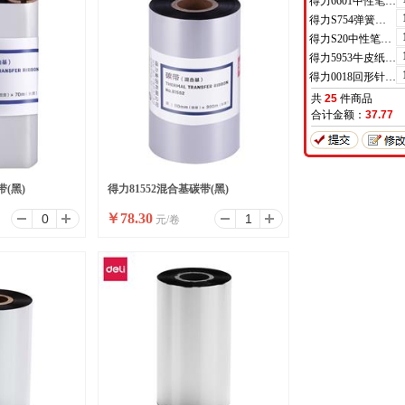
得力6601中性笔0.5mm半针管(黑)(支)
得力S754弹簧头中性笔芯0.7mm弹簧头(黑)(支)
得力S20中性笔0.7mm子弹头(黑)(支)
得力5953牛皮纸档案袋(混浆)(米黄色)(10只/包)
得力0018回形针(100枚/盒)
共
25
件商品
合计金额：
37.77
带(黑)
得力81552混合基碳带(黑)
￥
78.30
元/卷