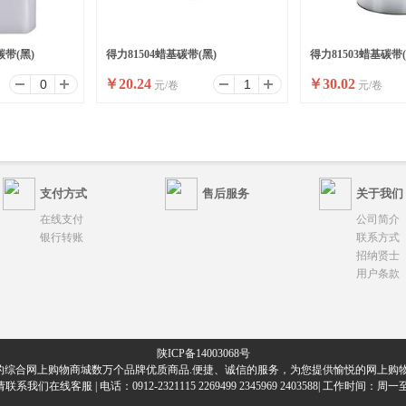
碳带(黑)
得力81504蜡基碳带(黑)
得力81503蜡基碳带(
￥
20.24
￥
30.02
元/卷
元/卷
支付方式
售后服务
关于我们
在线支付
公司简介
银行转账
联系方式
招纳贤士
用户条款
陕ICP备14003068号
的综合网上购物商城数万个品牌优质商品.便捷、诚信的服务，为您提供愉悦的网上购物
们在线客服 | 电话：0912-2321115 2269499 2345969 2403588| 工作时间：周一至周