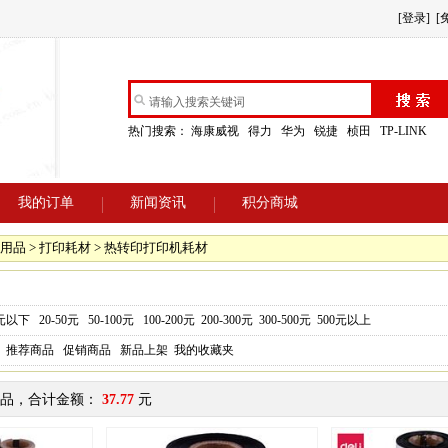
[登录]
[
热门搜索：
海康威视
得力
华为
锐捷
桢田
TP-LINK
我的订单
新闻资讯
积分商城
用品 > 打印耗材 > 热转印打印机耗材
0元以下
20-50元
50-100元
100-200元
200-300元
300-500元
500元以上
推荐商品
促销商品
新品上架
我的收藏夹
品，合计金额：
37.77
元