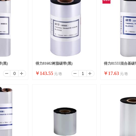
(黑)
得力81602树脂碳带(黑)
得力81555混合基碳
￥
143.55
￥
17.63
元/卷
元/卷