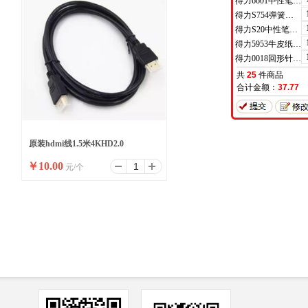
得力6601中性笔0.5mm半针管(黑)(支)
得力S754弹簧头中性笔芯0.7mm弹簧头(黑)(支)
得力S20中性笔0.7mm子弹头(黑)(支)
得力5953牛皮纸档案袋(混浆)(米黄色)(10只/包)
得力0018回形针(100枚/盒)
共
25
件商品
合计金额：
37.77
原装hdmi线1.5米4KHD2.0
￥
10.00
元/个