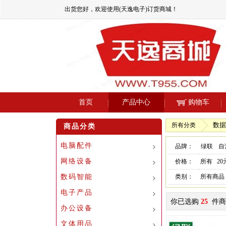
出货您好，欢迎使用(天逸电子)订货商城！
首页
产品中心
购物车
数据
所有分类
商品分类
电脑配件
品牌：
绿联
自
网络设备
价格：
所有
2
数码智能
类别：
所有商品
电子产品
你已选购
25
件商
办公设备
文体用品