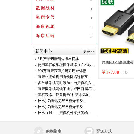
数据线材
海康专代
海康视频
海康后端
新闻中心
更多>>
6月产品调整预告版本切换
绿联HDMI高清线黄黑头
使用萤石或乐橙摄像机添加在小牧...
600万海康云商扫码返现金优惠
￥
177.00
元/条
米
海康4g摄像机用有线网络连接互...
多台录像机同时添加一台摄像机方...
海康摄像机网线不通，或网口损坏...
萤石云添加设备提示“长期未添加...
技术(17)腾达无线网桥介绍及...
技术(17)腾达无线网桥介绍及...
技术（16）—摄像机外接报警输...
购物指南
配送方式