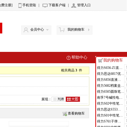
免费注册]
手机登陆
|
下载客户端
|
管理入口
会员中心
我的购物车
帮助中心
我的购物车
得力S656-Z1直液式走珠笔0.5mm子弹头(红)(支)
相关商品
3
件
得力思达6817优逸白板笔(黑)(支)
得力S856直液式走珠笔(黑)(支)
得力5682档案盒(蓝)(只)
得力6505圆珠笔0.7mm子弹头(蓝)(支)
南孚7号碱性电池聚能环4代
展现：
得力S02中性笔0.7mm弹簧头(黑)(支)
得力思达S553可加墨记号笔(黑)(支)
查看购物车
得力S01中性笔0.5mm弹簧头(黑)(支)
得力S761子弹头中性笔芯0.7mm子弹头(黑)(支)