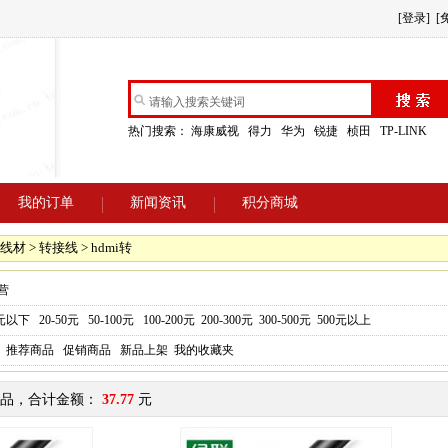
[登录]
[
热门搜索：
海康威视
得力
华为
锐捷
桢田
TP-LINK
我的订单
新闻资讯
积分商城
线材 > 转接线 > hdmi转
营
0元以下
20-50元
50-100元
100-200元
200-300元
300-500元
500元以上
推荐商品
促销商品
新品上架
我的收藏夹
品，合计金额：
37.77
元