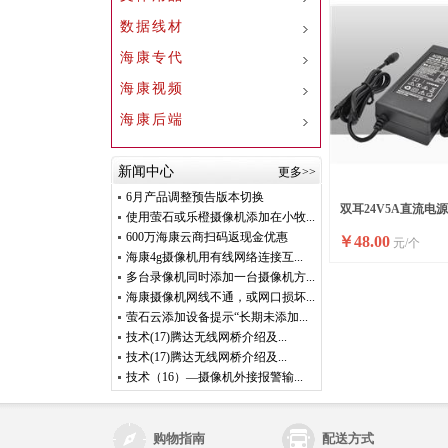
数据线材
海康专代
海康视频
海康后端
新闻中心
更多>>
6月产品调整预告版本切换
双耳24V5A直流电
使用萤石或乐橙摄像机添加在小牧...
600万海康云商扫码返现金优惠
￥
48.00
元/个
电源（含电源线）
海康4g摄像机用有线网络连接互...
多台录像机同时添加一台摄像机方...
海康摄像机网线不通，或网口损坏...
萤石云添加设备提示“长期未添加...
技术(17)腾达无线网桥介绍及...
技术(17)腾达无线网桥介绍及...
技术（16）—摄像机外接报警输...
购物指南
配送方式