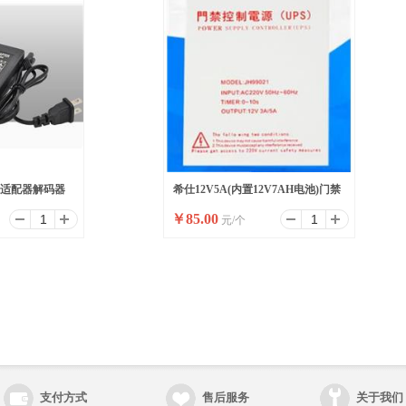
源适配器解码器
希仕12V5A(内置12V7AH电池)门禁
￥
85.00
元/个
电源
支付方式
售后服务
关于我们