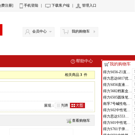
免费注册]
手机登陆
|
下载客户端
|
管理入口
会员中心
我的购物车
帮助中心
我的购物车
得力S656-Z1直液式走珠笔0.5mm子弹头(红)(支)
相关商品
3
件
得力思达6817优逸白板笔(黑)(支)
得力S856直液式走珠笔(黑)(支)
得力5682档案盒(蓝)(只)
得力6505圆珠笔0.7mm子弹头(蓝)(支)
南孚7号碱性电池聚能环4代
展现：
得力S02中性笔0.7mm弹簧头(黑)(支)
得力思达S553可加墨记号笔(黑)(支)
查看购物车
得力S01中性笔0.5mm弹簧头(黑)(支)
得力S761子弹头中性笔芯0.7mm子弹头(黑)(支)