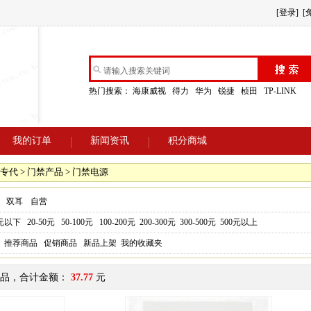
[登录]
[
热门搜索：
海康威视
得力
华为
锐捷
桢田
TP-LINK
我的订单
新闻资讯
积分商城
专代 > 门禁产品 > 门禁电源
双耳
自营
0元以下
20-50元
50-100元
100-200元
200-300元
300-500元
500元以上
推荐商品
促销商品
新品上架
我的收藏夹
品，合计金额：
37.77
元