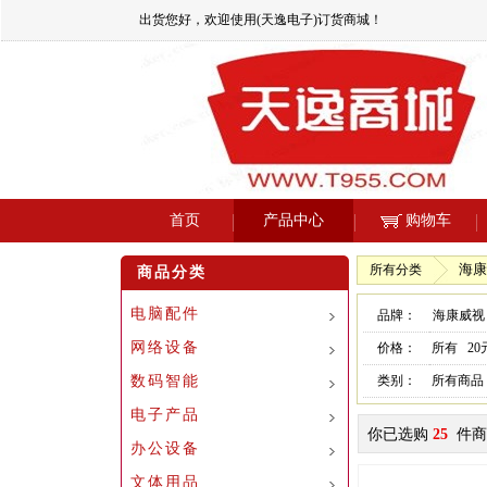
出货您好，欢迎使用(天逸电子)订货商城！
首页
产品中心
购物车
海康
所有分类
商品分类
电脑配件
品牌：
海康威视
网络设备
价格：
所有
2
数码智能
类别：
所有商品
电子产品
你已选购
25
件商
办公设备
文体用品