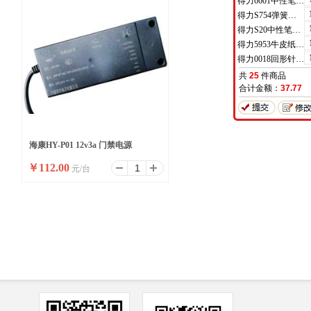
得力6601中性笔0.5mm半针管(黑)(支)
得力S754弹簧头中性笔芯0.7mm弹簧头(黑)(支)
得力S20中性笔0.7mm子弹头(黑)(支)
得力5953牛皮纸档案袋(混浆)(米黄色)(10只/包)
得力0018回形针(100枚/盒)
共
25
件商品
合计金额：
37.77
海康HY-P01 12v3a 门禁电源
￥
112.00
元/台