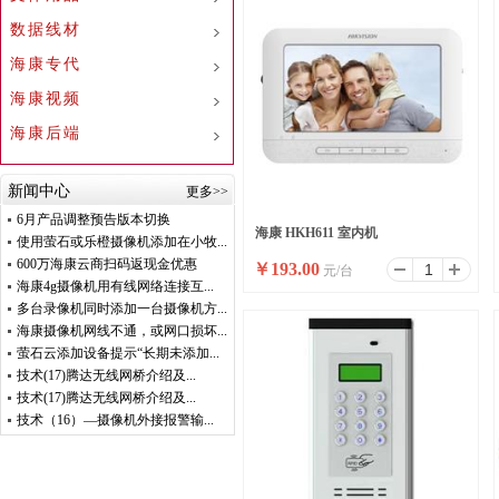
数据线材
海康专代
海康视频
海康后端
新闻中心
更多>>
6月产品调整预告版本切换
海康 HKH611 室内机
使用萤石或乐橙摄像机添加在小牧...
600万海康云商扫码返现金优惠
￥
193.00
元/台
海康4g摄像机用有线网络连接互...
多台录像机同时添加一台摄像机方...
海康摄像机网线不通，或网口损坏...
萤石云添加设备提示“长期未添加...
技术(17)腾达无线网桥介绍及...
技术(17)腾达无线网桥介绍及...
技术（16）—摄像机外接报警输...