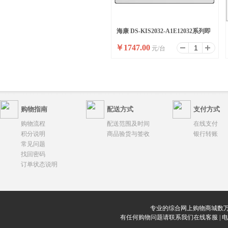
海康 DS-KIS2032-A1E12032系列即
￥
1747.00
元/台
插即用对讲套包
购物指南
配送方式
支付方式
购物流程
配送范围及时间
在线支付
积分说明
商品验货与签收
银行转账
常见问题
找回密码
订单状态说明
专业的综合网上购物商城数万
有任何购物问题请联系我们在线客服 | 电话：0912-