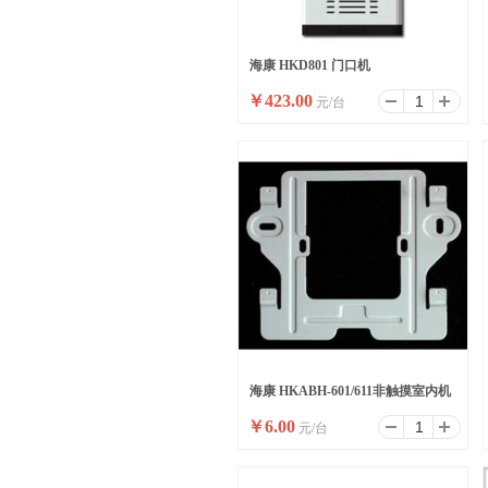
海康 HKD801 门口机
￥
423.00
元/台
海康 HKABH-601/611非触摸室内机
￥
6.00
元/台
601和611配套配件