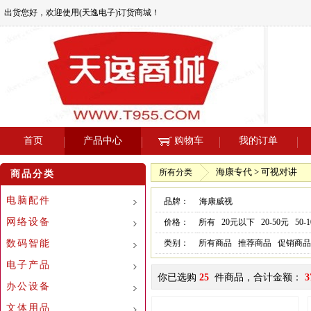
出货您好，欢迎使用(天逸电子)订货商城！
首页
产品中心
购物车
我的订单
海康专代 > 可视对讲
所有分类
商品分类
电脑配件
品牌：
海康威视
网络设备
价格：
所有
20元以下
20-50元
50-
数码智能
类别：
所有商品
推荐商品
促销商品
电子产品
你已选购
25
件商品，合计金额：
3
办公设备
文体用品