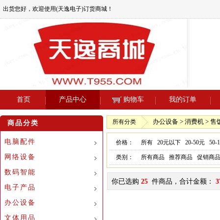
出货您好，欢迎使用(天逸电子)订货商城！
首页
产品中心
购物车
我的订单
办公设备 > 消费机 > 售
所有分类
商品分类
电脑配件
价格：
所有
20元以下
20-50元
50-
网络设备
类别：
所有商品
推荐商品
促销商
数码智能
你已选购
25
件商品，合计金额：
3
电子产品
办公设备
文体用品