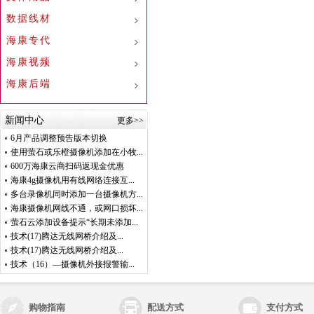
数据线材
海康专代
海康视频
海康后端
新闻中心
更多>>
6月产品调整预告版本切换
使用萤石或乐橙摄像机添加在小牧...
600万海康云商扫码返现金优惠
海康4g摄像机用有线网络连接互...
多台录像机同时添加一台摄像机方...
海康摄像机网线不通，或网口损坏...
萤石云添加设备提示“长期未添加...
技术(17)腾达无线网桥介绍及...
技术(17)腾达无线网桥介绍及...
技术（16）—摄像机外接报警输...
购物指南
配送方式
支付方式