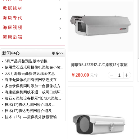
数据线材
海康专代
海康视频
海康后端
新闻中心
更多>>
6月产品调整预告版本切换
海康DS-1322HZ-C/C原装15寸双层
使用萤石或乐橙摄像机添加在小牧...
600万海康云商扫码返现金优惠
￥
280.00
元/个
护罩 卡口摄像机护罩
海康4g摄像机用有线网络连接互...
多台录像机同时添加一台摄像机方...
海康摄像机网线不通，或网口损坏...
萤石云添加设备提示“长期未添加...
技术(17)腾达无线网桥介绍及...
技术(17)腾达无线网桥介绍及...
技术（16）—摄像机外接报警输...