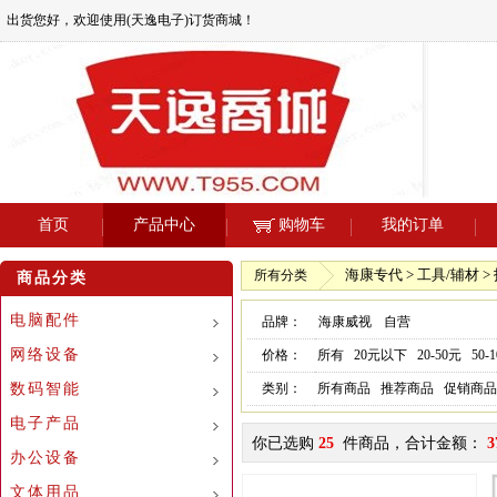
出货您好，欢迎使用(天逸电子)订货商城！
首页
产品中心
购物车
我的订单
海康专代 > 工具/辅材 >
所有分类
商品分类
电脑配件
品牌：
海康威视
自营
网络设备
价格：
所有
20元以下
20-50元
50-
数码智能
类别：
所有商品
推荐商品
促销商品
电子产品
你已选购
25
件商品，合计金额：
3
办公设备
文体用品