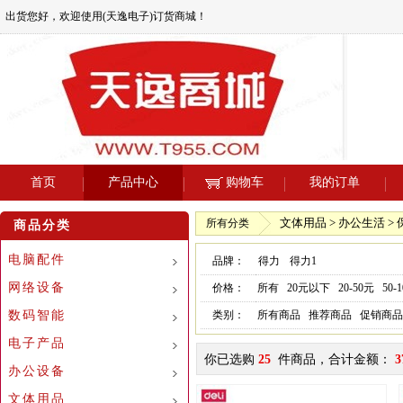
出货您好，欢迎使用(天逸电子)订货商城！
首页
产品中心
购物车
我的订单
文体用品 > 办公生活 >
所有分类
商品分类
电脑配件
品牌：
得力
得力1
网络设备
价格：
所有
20元以下
20-50元
50-
数码智能
类别：
所有商品
推荐商品
促销商品
电子产品
你已选购
25
件商品，合计金额：
3
办公设备
文体用品