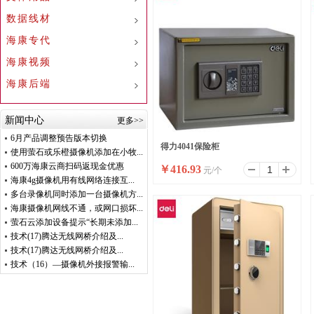
数据线材
海康专代
海康视频
海康后端
新闻中心
更多>>
6月产品调整预告版本切换
得力4041保险柜
使用萤石或乐橙摄像机添加在小牧...
600万海康云商扫码返现金优惠
￥
416.93
元/个
海康4g摄像机用有线网络连接互...
多台录像机同时添加一台摄像机方...
海康摄像机网线不通，或网口损坏...
萤石云添加设备提示“长期未添加...
技术(17)腾达无线网桥介绍及...
技术(17)腾达无线网桥介绍及...
技术（16）—摄像机外接报警输...