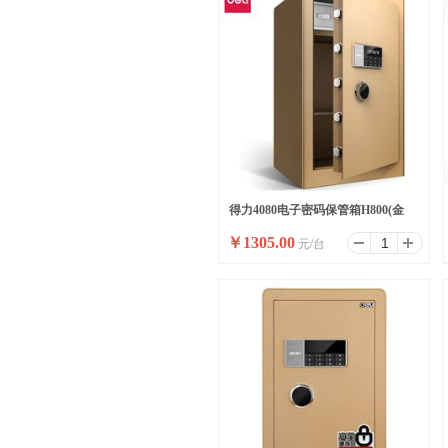
得力4080电子密码保管箱H800(金
￥
1305.00
元/台
色)(台)