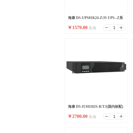
海康 DS-UPS01K24-Z/JS UPS--Z系
￥
1579.00
元/台
列机架式标机1KVA
海康 DS-IUH1102S-R/TJ(国内标配)
￥
2700.00
元/台