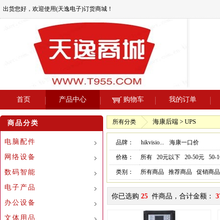
出货您好，欢迎使用(天逸电子)订货商城！
首页
产品中心
购物车
我的订单
海康后端 > UPS
所有分类
商品分类
电脑配件
品牌：
hikvisio...
海康一口价
网络设备
价格：
所有
20元以下
20-50元
50-
数码智能
类别：
所有商品
推荐商品
促销商品
电子产品
你已选购
25
件商品，合计金额：
3
办公设备
文体用品