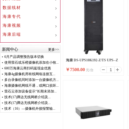
数据线材
海康专代
海康视频
海康后端
新闻中心
更多>>
6月产品调整预告版本切换
海康 DS-UPS10K192-Z/TS UPS--Z
使用萤石或乐橙摄像机添加在小牧...
600万海康云商扫码返现金优惠
￥
7500.00
元/台
系列塔式标机10KVA
海康4g摄像机用有线网络连接互...
多台录像机同时添加一台摄像机方...
海康摄像机网线不通，或网口损坏...
萤石云添加设备提示“长期未添加...
技术(17)腾达无线网桥介绍及...
技术(17)腾达无线网桥介绍及...
技术（16）—摄像机外接报警输...