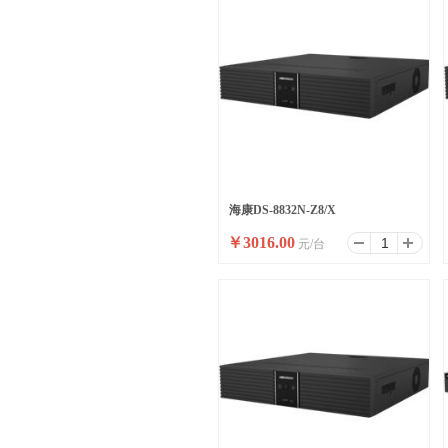
海康DS-8832N-Z8/X
￥
3016.00
元/台