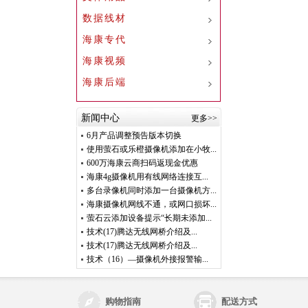
数据线材
海康专代
海康视频
海康后端
新闻中心
更多>>
6月产品调整预告版本切换
使用萤石或乐橙摄像机添加在小牧...
600万海康云商扫码返现金优惠
海康4g摄像机用有线网络连接互...
多台录像机同时添加一台摄像机方...
海康摄像机网线不通，或网口损坏...
萤石云添加设备提示“长期未添加...
技术(17)腾达无线网桥介绍及...
技术(17)腾达无线网桥介绍及...
技术（16）—摄像机外接报警输...
购物指南
配送方式