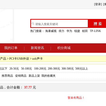
[登录]
[
热门搜索：
海康威视
得力
华为
锐捷
桢田
TP-LINK
我的订单
新闻资讯
积分商城
品 > PCI卡USB外设 > usb声卡
0元以下
20-50元
50-100元
100-200元
200-300元
300-500元
500元以上
推荐商品
促销商品
新品上架
我的收藏夹
品，合计金额：
37.77
元
暂未有商品！