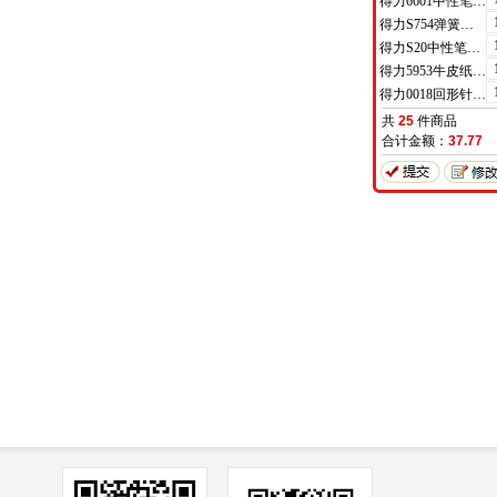
得力6601中性笔0.5mm半针管(黑)(支)
得力S754弹簧头中性笔芯0.7mm弹簧头(黑)(支)
得力S20中性笔0.7mm子弹头(黑)(支)
得力5953牛皮纸档案袋(混浆)(米黄色)(10只/包)
得力0018回形针(100枚/盒)
共
25
件商品
合计金额：
37.77