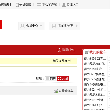
免费注册]
手机登陆
|
下载客户端
|
管理入口
会员中心
我的购物车
帮助中心
我的购物车
得力S656-Z1直液式走珠笔0.5mm子弹头(红)(支)
相关商品
0
件
得力思达6817优逸白板笔(黑)(支)
得力S856直液式走珠笔(黑)(支)
得力5682档案盒(蓝)(只)
展现：
得力6505圆珠笔0.7mm子弹头(蓝)(支)
南孚7号碱性电池聚能环4代
得力S02中性笔0.7mm弹簧头(黑)(支)
查看购物车
得力思达S553可加墨记号笔(黑)(支)
得力S01中性笔0.5mm弹簧头(黑)(支)
得力S761子弹头中性笔芯0.7mm子弹头(黑)(支)