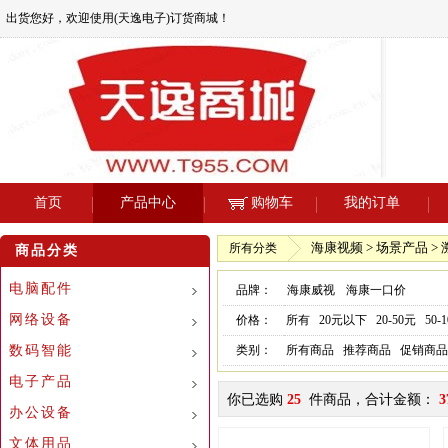
出货您好，欢迎使用(天逸电子)订货商城！
首页
产品中心
购物车
我的订单
海康视频 > 场景产品 >
所有分类
商品分类
电脑配件
品牌：
海康威视
海康一口价
网络设备
价格：
所有
20元以下
20-50元
50-
数码智能
类别：
所有商品
推荐商品
促销商品
电子产品
你已选购
25
件商品，合计金额：
3
办公设备
文体用品