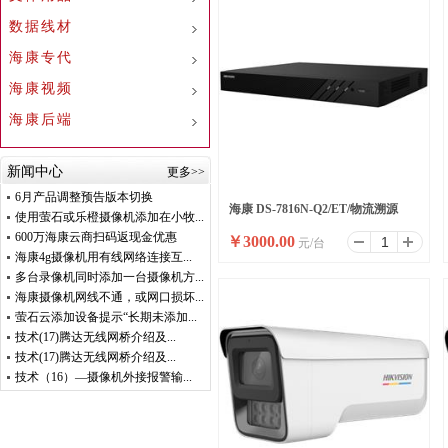
数据线材
海康专代
海康视频
海康后端
新闻中心
更多>>
6月产品调整预告版本切换
海康 DS-7816N-Q2/ET/物流溯源
使用萤石或乐橙摄像机添加在小牧...
600万海康云商扫码返现金优惠
￥
3000.00
元/台
NVR
海康4g摄像机用有线网络连接互...
多台录像机同时添加一台摄像机方...
海康摄像机网线不通，或网口损坏...
萤石云添加设备提示“长期未添加...
技术(17)腾达无线网桥介绍及...
技术(17)腾达无线网桥介绍及...
技术（16）—摄像机外接报警输...