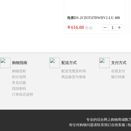
海康DS-2CD3T47DWDV2-LU 400
￥
616.00
元/台
万臻全彩摄像机
购物指南
配送方式
支付方式
购物流程
配送范围及时间
在线支付
积分说明
商品验货与签收
银行转账
常见问题
找回密码
订单状态说明
专业的综合网上购物商城数万
有任何购物问题请联系我们在线客服 | 电话：0912-