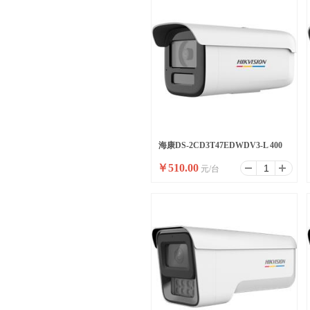
海康DS-2CD3T47EDWDV3-L 400
￥
510.00
元/台
万臻全彩摄像机