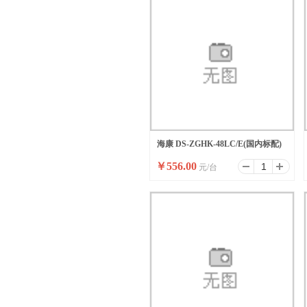
海康 DS-ZGHK-48LC/E(国内标配)
￥
556.00
元/台