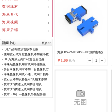
数据线材
海康专代
海康视频
海康后端
新闻中心
更多>>
6月产品调整预告版本切换
海康 DS-ZMFGHSS-1/E(国内标配)
使用萤石或乐橙摄像机添加在小牧...
600万海康云商扫码返现金优惠
￥
1.00
元/台
海康4g摄像机用有线网络连接互...
多台录像机同时添加一台摄像机方...
海康摄像机网线不通，或网口损坏...
萤石云添加设备提示“长期未添加...
技术(17)腾达无线网桥介绍及...
技术(17)腾达无线网桥介绍及...
技术（16）—摄像机外接报警输...