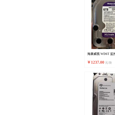
海康威视 WD6T 
￥
1237.00
元/块