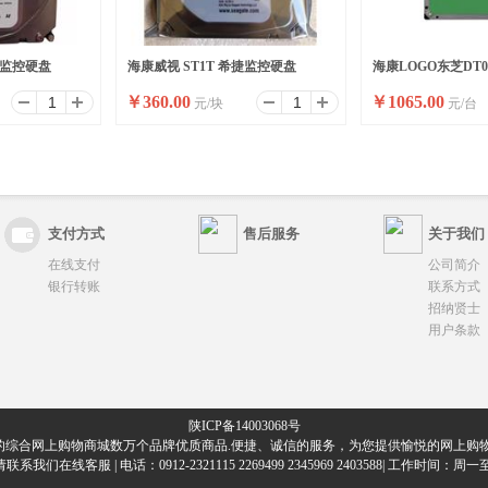
捷监控硬盘
海康威视 ST1T 希捷监控硬盘
海康LOGO东芝DT02A
￥
360.00
￥
1065.00
元/块
元/台
监控专用硬盘
支付方式
售后服务
关于我们
在线支付
公司简介
银行转账
联系方式
招纳贤士
用户条款
陕ICP备14003068号
的综合网上购物商城数万个品牌优质商品.便捷、诚信的服务，为您提供愉悦的网上购物
们在线客服 | 电话：0912-2321115 2269499 2345969 2403588| 工作时间：周一至周