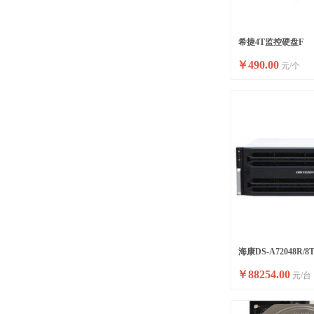
希捷4T监控硬盘F
￥
490.00
元/个
海康DS-A72048R/
￥
88254.00
元/台