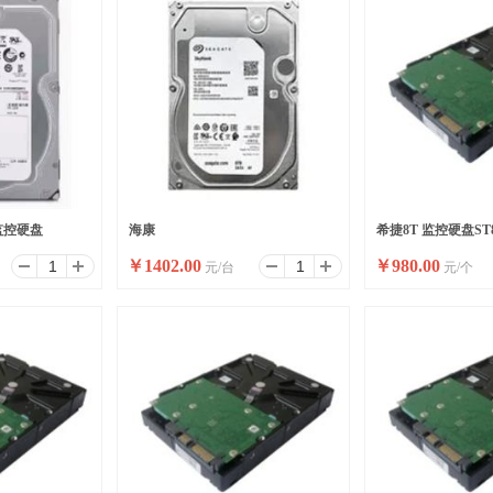
0监控硬盘
海康
希捷8T 监控硬盘ST
￥
1402.00
￥
980.00
元/台
元/个
HDD,ST8000VX009,8T,5400,3.5,SATA3,
定制盘 渠道海康LOGO