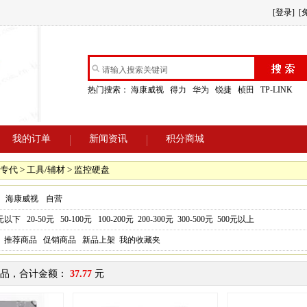
[登录]
[
热门搜索：
海康威视
得力
华为
锐捷
桢田
TP-LINK
我的订单
新闻资讯
积分商城
专代 > 工具/辅材 > 监控硬盘
海康威视
自营
0元以下
20-50元
50-100元
100-200元
200-300元
300-500元
500元以上
推荐商品
促销商品
新品上架
我的收藏夹
品，合计金额：
37.77
元