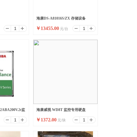
海康DS-A81016S/ZX 存储设备
￥
13455.00
元/台
ABA200V.2t监
海康威视 WD8T 监控专用硬盘
￥
1372.00
元/块