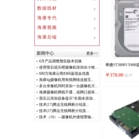
数据线材
海康专代
海康视频
海康后端
新闻中心
更多>>
6月产品调整预告版本切换
希捷ST3000VX00
使用萤石或乐橙摄像机添加在小牧...
600万海康云商扫码返现金优惠
￥
370.00
元/个
海康4g摄像机用有线网络连接互...
多台录像机同时添加一台摄像机方...
海康摄像机网线不通，或网口损坏...
萤石云添加设备提示“长期未添加...
技术(17)腾达无线网桥介绍及...
技术(17)腾达无线网桥介绍及...
技术（16）—摄像机外接报警输...