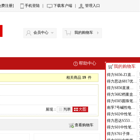
免费注册]
手机登陆
|
下载客户端
|
管理入口
会员中心
我的购物车
帮助中心
我的购物车
得力S656-Z1直液式走珠笔0.5mm子弹头(红)(支)
相关商品
19
件
得力思达6817优逸白板笔(黑)(支)
得力S856直液式走珠笔(黑)(支)
得力5682档案盒(蓝)(只)
得力6505圆珠笔0.7mm子弹头(蓝)(支)
南孚7号碱性电池聚能环4代
展现：
得力S02中性笔0.7mm弹簧头(黑)(支)
得力思达S553可加墨记号笔(黑)(支)
查看购物车
得力S01中性笔0.5mm弹簧头(黑)(支)
得力S761子弹头中性笔芯0.7mm子弹头(黑)(支)