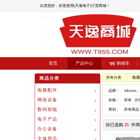
出货您好，欢迎使用(天逸电子)订货商城！
首页
产品中心
购物车
海康
所有分类
商品分类
电脑配件
品牌：
hikvisio...
网络设备
价格：
所有
2
数码智能
类别：
所有商品
电子产品
你已选购
25
件商
办公设备
文体用品