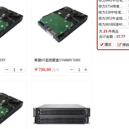
得力6601中性笔0.5mm半针管(黑)(支)
得力S754弹簧头中性笔芯0.7mm弹簧头(黑)(支)
得力S20中性笔0.7mm子弹头(黑)(支)
得力5953牛皮纸档案袋(混浆)(米黄色)(10只/包)
得力0018回形针(100枚/盒)
共
25
件商品
合计金额：
37.77
8TF
希捷6T监控硬盘ST6000VX001
￥
790.00
元/个