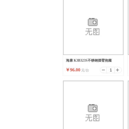
海康 K3B323S不锈钢摆臂抱箍
￥
96.00
元/台
(A+B)