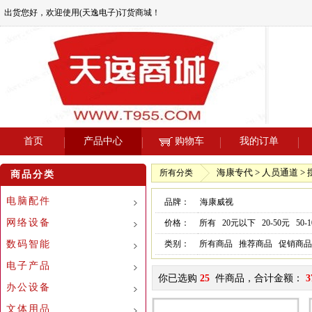
出货您好，欢迎使用(天逸电子)订货商城！
首页
产品中心
购物车
我的订单
海康专代 > 人员通道 >
所有分类
商品分类
电脑配件
品牌：
海康威视
网络设备
价格：
所有
20元以下
20-50元
50-
数码智能
类别：
所有商品
推荐商品
促销商品
电子产品
你已选购
25
件商品，合计金额：
3
办公设备
文体用品