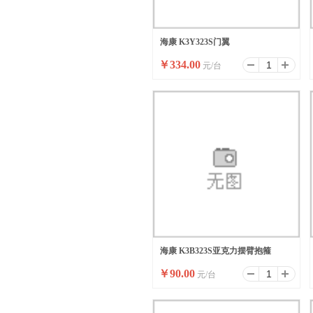
海康 K3Y323S门翼
￥
334.00
元/台
海康 K3B323S亚克力摆臂抱箍
￥
90.00
元/台
(A+B)