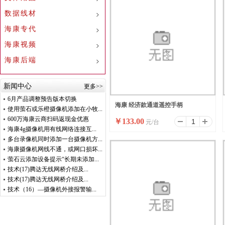
数据线材
海康专代
海康视频
海康后端
新闻中心
更多>>
6月产品调整预告版本切换
海康 经济款通道遥控手柄
使用萤石或乐橙摄像机添加在小牧...
600万海康云商扫码返现金优惠
￥
133.00
元/台
海康4g摄像机用有线网络连接互...
多台录像机同时添加一台摄像机方...
海康摄像机网线不通，或网口损坏...
萤石云添加设备提示“长期未添加...
技术(17)腾达无线网桥介绍及...
技术(17)腾达无线网桥介绍及...
技术（16）—摄像机外接报警输...