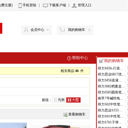
免费注册]
手机登陆
|
下载客户端
|
管理入口
会员中心
我的购物车
帮助中心
我的购物车
得力S656-Z1直液式走珠笔0.5mm子弹头(红)(支)
相关商品
46
件
得力思达6817优逸白板笔(黑)(支)
得力S856直液式走珠笔(黑)(支)
得力5682档案盒(蓝)(只)
得力6505圆珠笔0.7mm子弹头(蓝)(支)
南孚7号碱性电池聚能环4代
展现：
得力S02中性笔0.7mm弹簧头(黑)(支)
得力思达S553可加墨记号笔(黑)(支)
查看购物车
得力S01中性笔0.5mm弹簧头(黑)(支)
得力S761子弹头中性笔芯0.7mm子弹头(黑)(支)