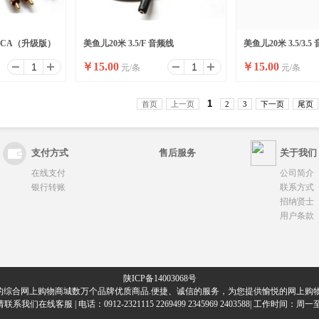
2RCA（升级版）
美鱼儿20米 3.5/F 音频线
美鱼儿20米 3.5/3.5
￥
15.00
￥
15.00
元/条
元/条
1
首页
上一页
2
3
下一页
尾页
支付方式
售后服务
关于我们
在线支付
公司简介
银行转账
联系方式
招纳贤士
用户条款
陕ICP备14003068号
的综合网上购物商城数万个品牌优质商品.便捷、诚信的服务，为您提供愉悦的网上购物
们在线客服 | 电话：0912-2321115 2269499 2345969 2403588| 工作时间：周一至周