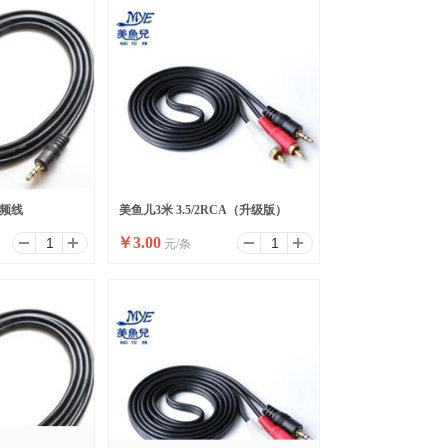
 音频线
美鱼儿3米 3.5/2RCA（升级版）
￥
3.00
元/条