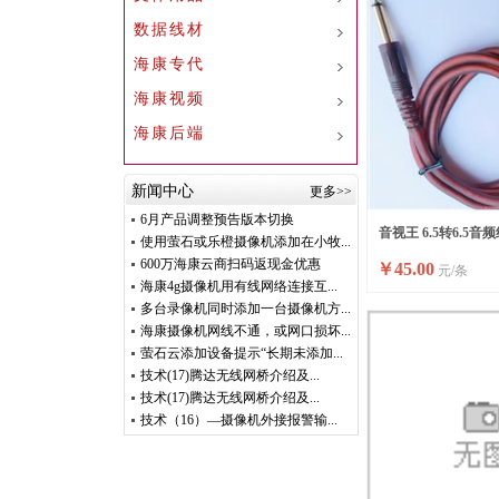
数据线材
海康专代
海康视频
海康后端
新闻中心
更多>>
6月产品调整预告版本切换
音视王 6.5转6.5音
使用萤石或乐橙摄像机添加在小牧...
600万海康云商扫码返现金优惠
￥
45.00
元/条
芯
海康4g摄像机用有线网络连接互...
多台录像机同时添加一台摄像机方...
海康摄像机网线不通，或网口损坏...
萤石云添加设备提示“长期未添加...
技术(17)腾达无线网桥介绍及...
技术(17)腾达无线网桥介绍及...
技术（16）—摄像机外接报警输...