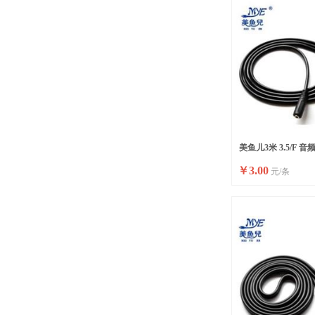
美鱼儿3米 3.5/F 音
￥
3.00
元/条