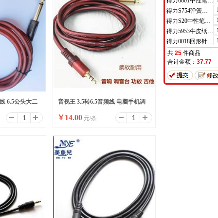
得力6601中性笔0.5mm半针管(黑)(支)
得力S754弹簧头中性笔芯0.7mm弹簧头(黑)(支)
得力S20中性笔0.7mm子弹头(黑)(支)
得力5953牛皮纸档案袋(混浆)(米黄色)(10只/包)
得力0018回形针(100枚/盒)
共
25
件商品
合计金额：
37.77
频线 6.5公头大二
音视王 3.5转6.5音频线 电脑手机调
￥
14.00
元/条
音台连接线