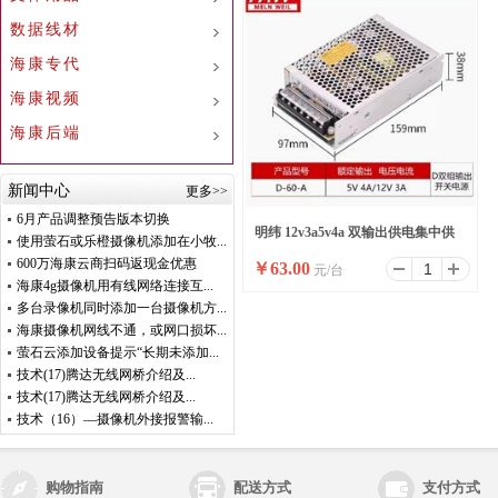
数据线材
海康专代
海康视频
海康后端
新闻中心
更多>>
6月产品调整预告版本切换
明纬 12v3a5v4a 双输出供电集中供
使用萤石或乐橙摄像机添加在小牧...
600万海康云商扫码返现金优惠
￥
63.00
元/台
电电源
海康4g摄像机用有线网络连接互...
多台录像机同时添加一台摄像机方...
海康摄像机网线不通，或网口损坏...
萤石云添加设备提示“长期未添加...
技术(17)腾达无线网桥介绍及...
技术(17)腾达无线网桥介绍及...
技术（16）—摄像机外接报警输...
购物指南
配送方式
支付方式