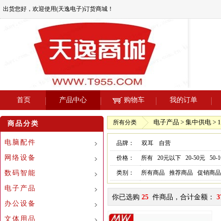
出货您好，欢迎使用(天逸电子)订货商城！
首页
产品中心
购物车
我的订单
电子产品 > 集中供电 > 1
所有分类
商品分类
电脑配件
品牌：
双耳
自营
网络设备
价格：
所有
20元以下
20-50元
50-
数码智能
类别：
所有商品
推荐商品
促销商品
电子产品
你已选购
25
件商品，合计金额：
3
办公设备
文体用品