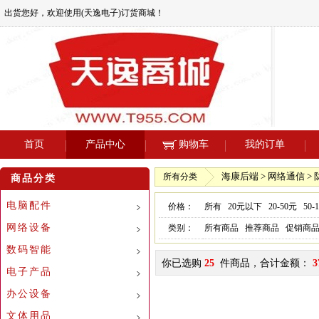
出货您好，欢迎使用(天逸电子)订货商城！
首页
产品中心
购物车
我的订单
海康后端 > 网络通信 >
所有分类
商品分类
电脑配件
价格：
所有
20元以下
20-50元
50-
网络设备
类别：
所有商品
推荐商品
促销商
数码智能
你已选购
25
件商品，合计金额：
3
电子产品
办公设备
文体用品