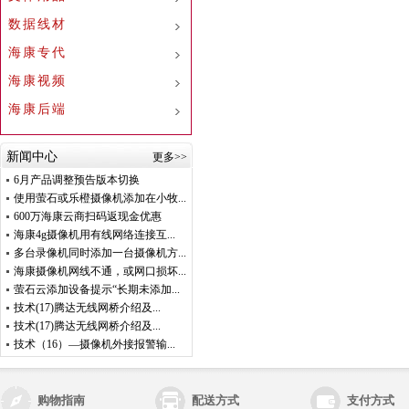
数据线材
海康专代
海康视频
海康后端
新闻中心
更多>>
6月产品调整预告版本切换
使用萤石或乐橙摄像机添加在小牧...
600万海康云商扫码返现金优惠
海康4g摄像机用有线网络连接互...
多台录像机同时添加一台摄像机方...
海康摄像机网线不通，或网口损坏...
萤石云添加设备提示“长期未添加...
技术(17)腾达无线网桥介绍及...
技术(17)腾达无线网桥介绍及...
技术（16）—摄像机外接报警输...
购物指南
配送方式
支付方式