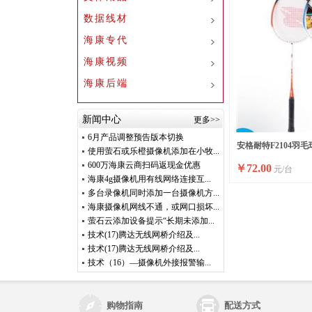
数据线材
海康专代
海康视频
海康后端
新闻中心
更多>>
6月产品调整预告版本切换
安格耐特F2104羽毛
使用萤石或乐橙摄像机添加在小牧...
600万海康云商扫码返现金优惠
￥
72.00
元/台
海康4g摄像机用有线网络连接互...
多台录像机同时添加一台摄像机方...
海康摄像机网线不通，或网口损坏...
萤石云添加设备提示“长期未添加...
技术(17)腾达无线网桥介绍及...
技术(17)腾达无线网桥介绍及...
技术（16）—摄像机外接报警输...
购物指南
配送方式