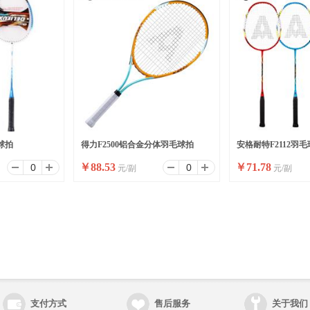
球拍
得力F2500铝合金分体羽毛球拍
安格耐特F2112羽毛球
￥
88.53
￥
71.78
元/副
元/副
副)
支付方式
售后服务
关于我们