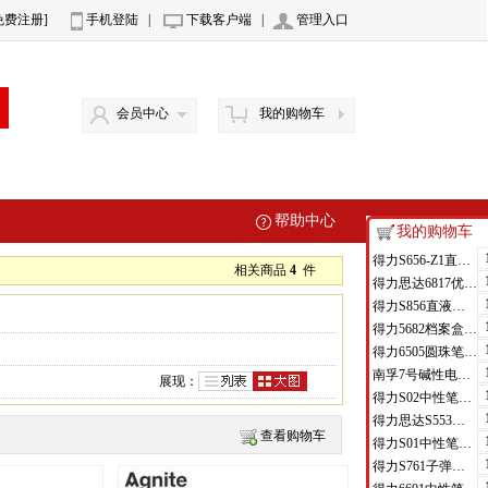
免费注册]
手机登陆
|
下载客户端
|
管理入口
会员中心
我的购物车
帮助中心
我的购物车
得力S656-Z1直液式走珠笔0.5mm子弹头(红)(支)
相关商品
4
件
得力思达6817优逸白板笔(黑)(支)
得力S856直液式走珠笔(黑)(支)
得力5682档案盒(蓝)(只)
得力6505圆珠笔0.7mm子弹头(蓝)(支)
南孚7号碱性电池聚能环4代
展现：
得力S02中性笔0.7mm弹簧头(黑)(支)
得力思达S553可加墨记号笔(黑)(支)
查看购物车
得力S01中性笔0.5mm弹簧头(黑)(支)
得力S761子弹头中性笔芯0.7mm子弹头(黑)(支)