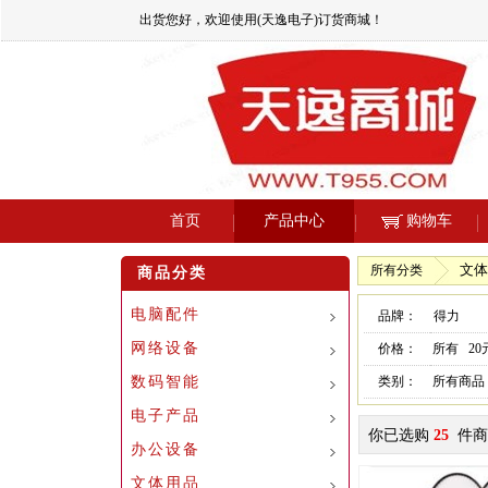
出货您好，欢迎使用(天逸电子)订货商城！
首页
产品中心
购物车
文体
所有分类
商品分类
电脑配件
品牌：
得力
网络设备
价格：
所有
2
数码智能
类别：
所有商品
电子产品
你已选购
25
件商
办公设备
文体用品