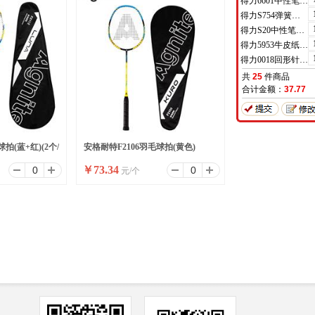
得力6601中性笔0.5mm半针管(黑)(支)
得力S754弹簧头中性笔芯0.7mm弹簧头(黑)(支)
得力S20中性笔0.7mm子弹头(黑)(支)
得力5953牛皮纸档案袋(混浆)(米黄色)(10只/包)
得力0018回形针(100枚/盒)
共
25
件商品
合计金额：
37.77
拍(蓝+红)(2个/
安格耐特F2106羽毛球拍(黄色)
￥
73.34
元/个