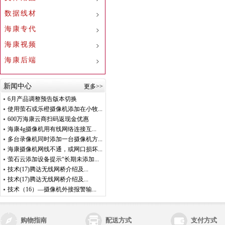
数据线材
海康专代
海康视频
海康后端
新闻中心
更多>>
6月产品调整预告版本切换
使用萤石或乐橙摄像机添加在小牧...
600万海康云商扫码返现金优惠
海康4g摄像机用有线网络连接互...
多台录像机同时添加一台摄像机方...
海康摄像机网线不通，或网口损坏...
萤石云添加设备提示“长期未添加...
技术(17)腾达无线网桥介绍及...
技术(17)腾达无线网桥介绍及...
技术（16）—摄像机外接报警输...
购物指南
配送方式
支付方式