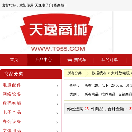
出货您好，欢迎使用(天逸电子)订货商城！
首页
产品中心
购物车
我的订单
数据线材 > 大对数电缆 >
所有分类
商品分类
电脑配件
价格：
所有
20元以下
20-50元
50-
网络设备
类别：
所有商品
推荐商品
促销商
数码智能
你已选购
25
件商品，合计金额：
3
电子产品
办公设备
文体用品