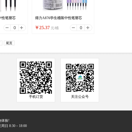
中性笔替芯
得力A876学生桶装中性笔替芯
￥
25.37
元/桶
0.5mm(黑)(60支/桶)
页
尾页
手机订货
关注公众号
体验!
日 8:30－18:00