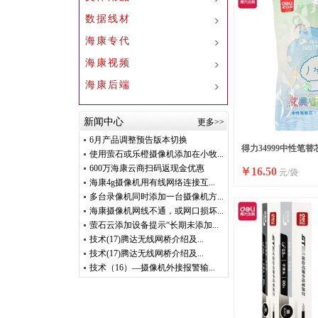
数据线材
海康专代
海康视频
海康后端
新闻中心
更多>>
6月产品调整预告版本切换
得力34999中性笔替芯
使用萤石或乐橙摄像机添加在小牧...
600万海康云商扫码返现金优惠
￥
16.50
元/袋
海康4g摄像机用有线网络连接互...
多台录像机同时添加一台摄像机方...
海康摄像机网线不通，或网口损坏...
萤石云添加设备提示“长期未添加...
技术(17)腾达无线网桥介绍及...
技术(17)腾达无线网桥介绍及...
技术（16）—摄像机外接报警输...