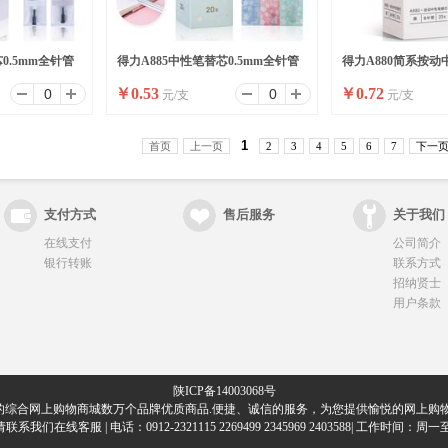
0.5mm全针管
得力A885中性笔替芯0.5mm全针管
得力A880简系按动
￥
0.53
￥
0.72
元/支
元/支
(黑)(支)
0.38mm(黑)(支)
1
首页
上一页
2
3
4
5
6
7
下一
支付方式
售后服务
关于我们
在线支付
公司简介
银行转账
联系方式
招纳贤士
用户条款
陕ICP备14003068号
的综合网上购物商城数万个品牌优质商品.便捷、诚信的服务，为您提供愉悦的网上购物
们在线客服 | 电话：0912-2321115 2269499 2345969 2403588| 工作时间：周一至周