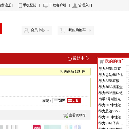
免费注册]
手机登陆
|
下载客户端
|
管理入口
会员中心
我的购物车
帮助中心
我的购物车
得力S656-Z1直液式走珠笔0.5mm子弹头(红)(支)
相关商品
139
件
得力思达6817优逸白板笔(黑)(支)
得力S856直液式走珠笔(黑)(支)
得力5682档案盒(蓝)(只)
得力6505圆珠笔0.7mm子弹头(蓝)(支)
南孚7号碱性电池聚能环4代
展现：
得力S02中性笔0.7mm弹簧头(黑)(支)
得力思达S553可加墨记号笔(黑)(支)
查看购物车
得力S01中性笔0.5mm弹簧头(黑)(支)
得力S761子弹头中性笔芯0.7mm子弹头(黑)(支)