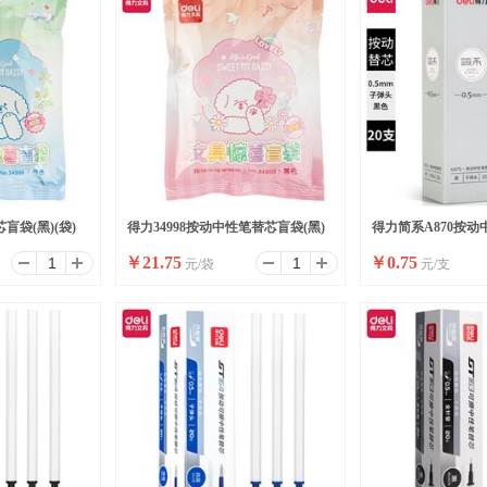
盲袋(黑)(袋)
得力34998按动中性笔替芯盲袋(黑)
得力简系A870按动
￥
21.75
￥
0.75
元/袋
元/支
(袋)
0.5mm弹簧头(黑)(支