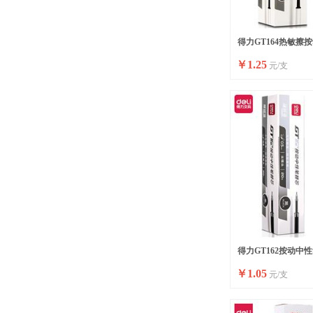
得力GT164热敏擦
￥
1.25
元/支
0.5mm子弹头(黑)(支
得力GT162按动中性
￥
1.05
元/支
锥头(黑)(支)