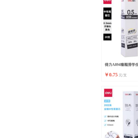
得力A894臻顺滑学
￥
0.75
元/支
0.5mm子弹头(黑)(支