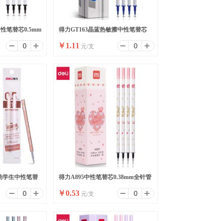
性笔替芯0.5mm
得力GT163晶蓝热敏擦中性笔替芯
￥
1.11
元/支
0.5mm全针管(晶蓝)(支)
按动学生中性笔替
得力A895中性笔替芯0.38mm全针管
￥
0.53
元/支
(支)
(黑)(支)