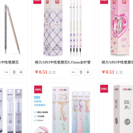
生中性笔替芯
得力A893中性笔替芯0.35mm全针管
得力A892中性笔替芯
￥
0.53
￥
0.53
元/支
元/支
)
(黑)(支)
(黑)(支)