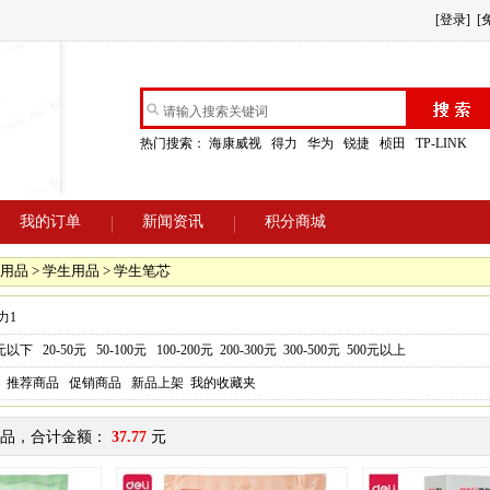
[登录]
[
热门搜索：
海康威视
得力
华为
锐捷
桢田
TP-LINK
我的订单
新闻资讯
积分商城
用品 > 学生用品 > 学生笔芯
力1
0元以下
20-50元
50-100元
100-200元
200-300元
300-500元
500元以上
推荐商品
促销商品
新品上架
我的收藏夹
品，合计金额：
37.77
元