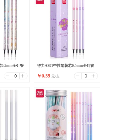
0.5mm全针管
得力A891中性笔替芯0.5mm全针管
￥
0.59
元/支
(黑)(支)