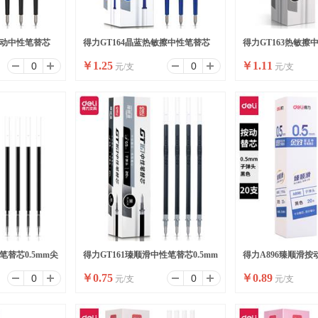
按动中性笔替芯
得力GT164晶蓝热敏擦中性笔替芯
得力GT163热敏擦中
￥
1.25
￥
1.11
元/支
元/支
)
0.5mm子弹头(晶蓝)(支)
全针管(黑)(支)
笔替芯0.5mm尖
得力GT161瑧顺滑中性笔替芯0.5mm
得力A896臻顺滑
￥
0.75
￥
0.89
元/支
元/支
子弹头(黑)(支)
芯0.5mm子弹头(黑)