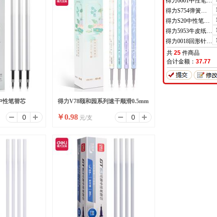
得力6601中性笔0.5mm半针管(黑)(支)
得力S754弹簧头中性笔芯0.7mm弹簧头(黑)(支)
得力S20中性笔0.7mm子弹头(黑)(支)
得力5953牛皮纸档案袋(混浆)(米黄色)(10只/包)
得力0018回形针(100枚/盒)
共
25
件商品
合计金额：
37.77
中性笔替芯
得力V78颐和园系列速干顺滑0.5mm
￥
0.98
元/支
)
按动考试中性笔替芯加强型针管(黑)
(支)