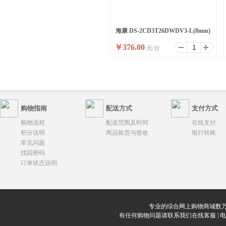
海康 DS-2CD3T26DWDV3-L(8mm)
￥
376.00
元/台
(B)(国内标配)
购物指南
配送方式
支付方式
购物流程
配送范围及时间
在线支付
积分说明
商品验货与签收
银行转账
常见问题
找回密码
订单状态说明
专业的综合网上购物商城数万
有任何购物问题请联系我们在线客服 | 电话：0912-