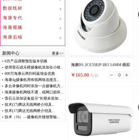
数据线材
海康专代
海康视频
海康后端
新闻中心
更多>>
6月产品调整预告版本切换
海康DS-2CE5582P-IR3 3.6MM 模拟
使用萤石或乐橙摄像机添加在小牧...
600万海康云商扫码返现金优惠
￥
165.00
元/台
半球
海康4g摄像机用有线网络连接互...
多台录像机同时添加一台摄像机方...
海康摄像机网线不通，或网口损坏...
萤石云添加设备提示“长期未添加...
技术(17)腾达无线网桥介绍及...
技术(17)腾达无线网桥介绍及...
技术（16）—摄像机外接报警输...