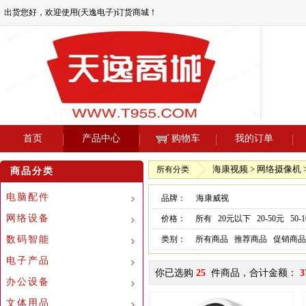
出货您好，欢迎使用(天逸电子)订货商城！
首页
产品中心
购物车
我的订单
海康视频 > 网络摄像机 
所有分类
商品分类
电脑配件
品牌：
海康威视
网络设备
价格：
所有
20元以下
20-50元
50-
数码智能
类别：
所有商品
推荐商品
促销商品
电子产品
你已选购
25
件商品，合计金额：
3
办公设备
文体用品