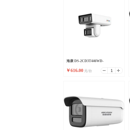
海康 DS-2CD3T446WD-
￥
616.00
元/台
LPT(4mm/4mm)(国内标配)