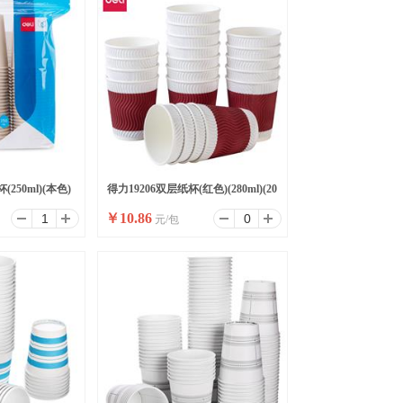
250ml)(本色)
得力19206双层纸杯(红色)(280ml)(20
￥
10.86
元/包
只/包)