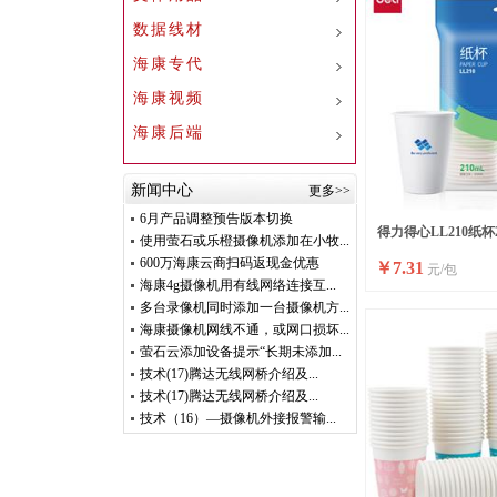
数据线材
海康专代
海康视频
海康后端
新闻中心
更多>>
6月产品调整预告版本切换
得力得心LL210纸杯21
使用萤石或乐橙摄像机添加在小牧...
600万海康云商扫码返现金优惠
￥
7.31
元/包
只/袋)
海康4g摄像机用有线网络连接互...
多台录像机同时添加一台摄像机方...
海康摄像机网线不通，或网口损坏...
萤石云添加设备提示“长期未添加...
技术(17)腾达无线网桥介绍及...
技术(17)腾达无线网桥介绍及...
技术（16）—摄像机外接报警输...