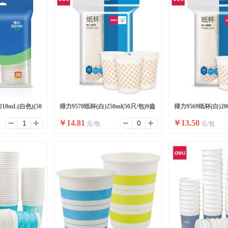
0mL(白色)(50
得力9570纸杯(白)250ml(50只/包)9盎
得力9569纸杯(白)200
￥
14.81
￥
13.50
元/包
元/包
司240g太阳纸+18gPE膜
司240g太阳纸+18g