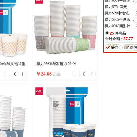
得力6601中性笔0.5mm半针管(黑)(支)
得力S754弹簧头中性笔芯0.7mm弹簧头(黑)(支)
得力S20中性笔0.7mm子弹头(黑)(支)
得力5953牛皮纸档案袋(混浆)(米黄色)(10只/包)
得力0018回形针(100枚/盒)
共
25
件商品
合计金额：
37.77
ml(50只/包)7盎
得力9563纸杯(混)(100个/
￥
24.66
元/袋
PE膜
袋)250ml240g五星纸+18gPE膜