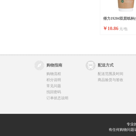
得力19204双层纸杯(棕
￥
10.86
元/包
包)280ml240g五星纸
购物指南
配送方式
购物流程
配送范围及时间
积分说明
商品验货与签收
常见问题
找回密码
订单状态说明
专业
有任何购物问题请联系我