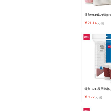
得力9561纸杯(蓝)(10
￥
21.14
元/袋
袋)250ml240g五星纸
得力19213双层纸杯(2
￥
9.72
元/袋
(红色)(20只/袋)