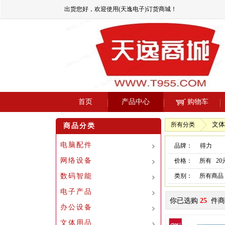
出货您好，欢迎使用(天逸电子)订货商城！
首页
产品中心
购物车
文体
所有分类
商品分类
电脑配件
品牌：
得力
网络设备
价格：
所有
2
数码智能
类别：
所有商品
电子产品
你已选购
25
件商
办公设备
文体用品