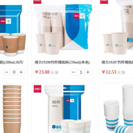
(280ml,50只/
得力19208竹纤维纸杯(250ml)(本色)
得力19207竹纤维纸杯(
￥
23.88
￥
12.53
元/袋
元/袋
(100只/袋)
(50只/袋)