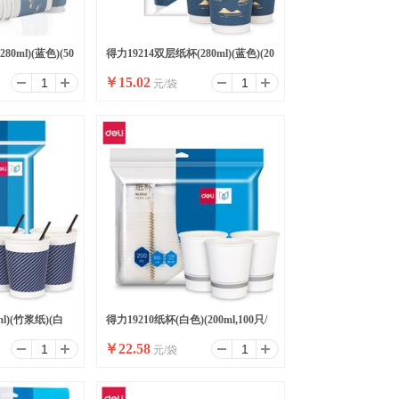
0ml)(蓝色)(50
得力19214双层纸杯(280ml)(蓝色)(20
￥
15.02
元/袋
只/袋)
ml)(竹浆纸)(白
得力19210纸杯(白色)(200ml,100只/
￥
22.58
元/袋
袋)