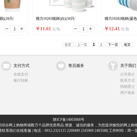
)(20只/
得力19203纸杯(白)(50只/
得力19202纸杯(蓝色)2
￥
11.61
￥
12.41
元/包
元/包
+18gPE膜
包)228mlAPP240g纸+18gPE膜
包)240g五星纸+18g
1
首页
上一页
2
下一页
尾页
支付方式
售后服务
关于我们
在线支付
公司简介
银行转账
联系方式
招纳贤士
用户条款
陕ICP备14003068号
的综合网上购物商城数万个品牌优质商品.便捷、诚信的服务，为您提供愉悦的网上购物
们在线客服 | 电话：0912-2321115 2269499 2345969 2403588| 工作时间：周一至周