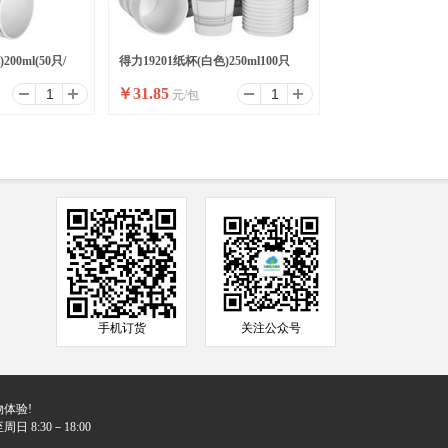
00ml(50只/
得力19201纸杯(白色)250ml100只
￥
31.85
元/包
PE膜
280g太阳纸＋18克PE膜
手机订货
关注公众号
体验!
日 8:30－18:00