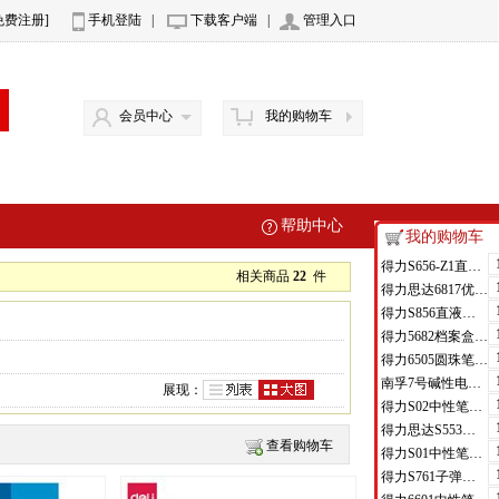
免费注册]
手机登陆
|
下载客户端
|
管理入口
会员中心
我的购物车
帮助中心
我的购物车
得力S656-Z1直液式走珠笔0.5mm子弹头(红)(支)
相关商品
22
件
得力思达6817优逸白板笔(黑)(支)
得力S856直液式走珠笔(黑)(支)
得力5682档案盒(蓝)(只)
得力6505圆珠笔0.7mm子弹头(蓝)(支)
南孚7号碱性电池聚能环4代
展现：
得力S02中性笔0.7mm弹簧头(黑)(支)
得力思达S553可加墨记号笔(黑)(支)
查看购物车
得力S01中性笔0.5mm弹簧头(黑)(支)
得力S761子弹头中性笔芯0.7mm子弹头(黑)(支)