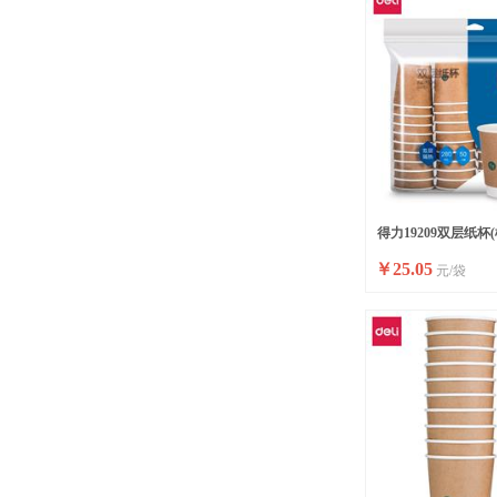
得力19209双层纸杯(棕)
￥
25.05
元/袋
袋)