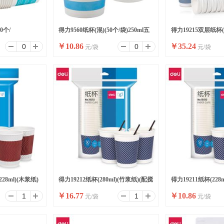
0个/
得力9560纸杯(混)(50个/袋)250ml五
得力19215双层纸杯(28
￥
10.86
￥
35.24
元/袋
元/袋
+18gPE膜
星纸240g纸+18gPE膜
只/袋)
28ml)(木浆纸)
得力19212纸杯(280ml)(竹浆纸)(配搅
得力19211纸杯(228
￥
16.77
￥
10.86
元/袋
元/袋
拌棒)(蓝色)(50只/袋)
色)(50只/袋)