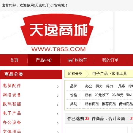
出货您好，欢迎使用(天逸电子)订货商城！
首页
产品中心
购物车
我的订单
电子产品 > 常用工具
所有分类
商品分类
电脑配件
品牌：
办公
得力
得力1
凡客
绿
网络设备
价格：
所有
20元以下
20-50元
50-
数码智能
类别：
所有商品
推荐商品
促销商品
电子产品
你已选购
25
件商品，合计金额：
3
办公设备
文体用品