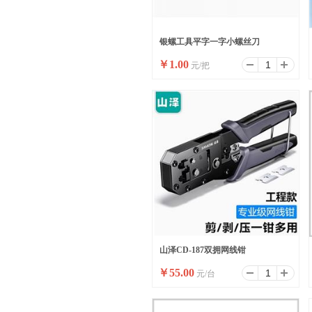
银螺工具平字一字小螺丝刀
￥
1.00
元/把
山泽CD-187双拥网线钳
￥
55.00
元/台