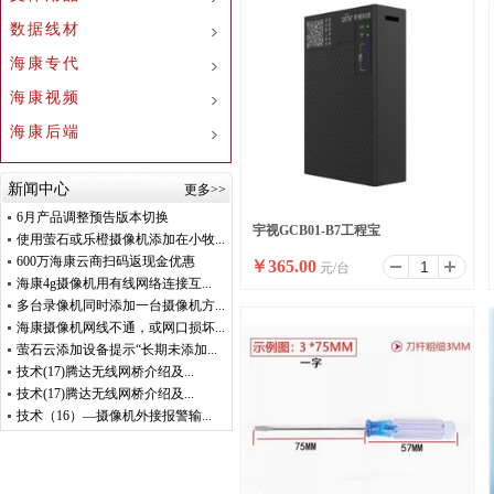
数据线材
海康专代
海康视频
海康后端
新闻中心
更多>>
6月产品调整预告版本切换
宇视GCB01-B7工程宝
使用萤石或乐橙摄像机添加在小牧...
600万海康云商扫码返现金优惠
￥
365.00
元/台
海康4g摄像机用有线网络连接互...
多台录像机同时添加一台摄像机方...
海康摄像机网线不通，或网口损坏...
萤石云添加设备提示“长期未添加...
技术(17)腾达无线网桥介绍及...
技术(17)腾达无线网桥介绍及...
技术（16）—摄像机外接报警输...