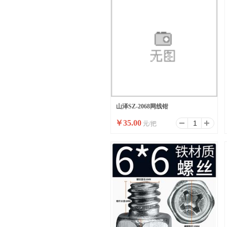
山泽SZ-2068网线钳
￥
35.00
元/把