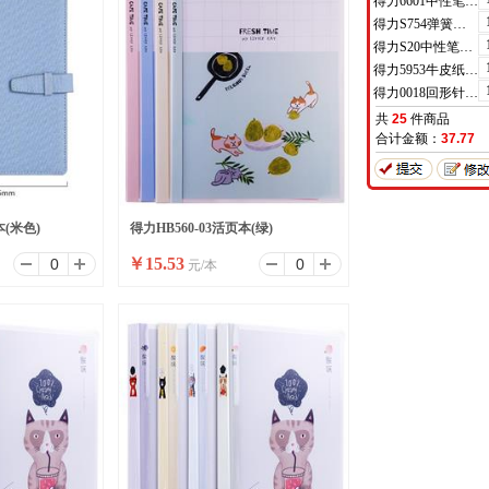
得力6601中性笔0.5mm半针管(黑)(支)
得力S754弹簧头中性笔芯0.7mm弹簧头(黑)(支)
得力S20中性笔0.7mm子弹头(黑)(支)
得力5953牛皮纸档案袋(混浆)(米黄色)(10只/包)
得力0018回形针(100枚/盒)
共
25
件商品
合计金额：
37.77
本(米色)
得力HB560-03活页本(绿)
￥
15.53
元/本