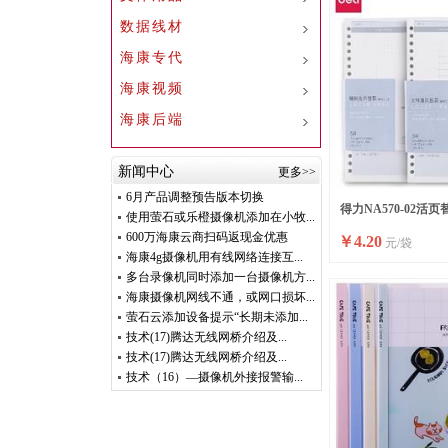
数据线材
海康专代
海康视频
海康后端
新闻中心
更多>>
6月产品调整预告版本切换
得力NA570-02活页
使用萤石或乐橙摄像机添加在小牧...
600万海康云商扫码返现金优惠
￥
4.20
元/袋
海康4g摄像机用有线网络连接互...
多台录像机同时添加一台摄像机方...
海康摄像机网线不通，或网口损坏...
萤石云添加设备提示“长期未添加...
技术(17)腾达无线网桥介绍及...
技术(17)腾达无线网桥介绍及...
技术（16）—摄像机外接报警输...