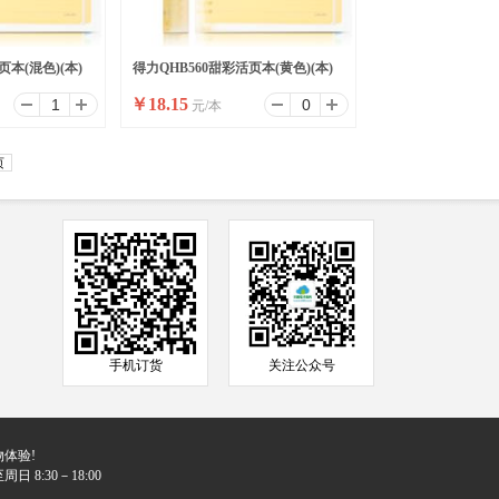
页本(混色)(本)
得力QHB560甜彩活页本(黄色)(本)
￥
18.15
元/本
页
手机订货
关注公众号
体验!
日 8:30－18:00