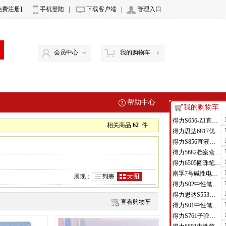
免费注册]
手机登陆
|
下载客户端
|
管理入口
会员中心
我的购物车
帮助中心
我的购物车
得力S656-Z1直液式走珠笔0.5mm子弹头(红)(支)
相关商品
62
件
得力思达6817优逸白板笔(黑)(支)
得力S856直液式走珠笔(黑)(支)
得力5682档案盒(蓝)(只)
得力6505圆珠笔0.7mm子弹头(蓝)(支)
南孚7号碱性电池聚能环4代
展现：
得力S02中性笔0.7mm弹簧头(黑)(支)
得力思达S553可加墨记号笔(黑)(支)
查看购物车
得力S01中性笔0.5mm弹簧头(黑)(支)
得力S761子弹头中性笔芯0.7mm子弹头(黑)(支)