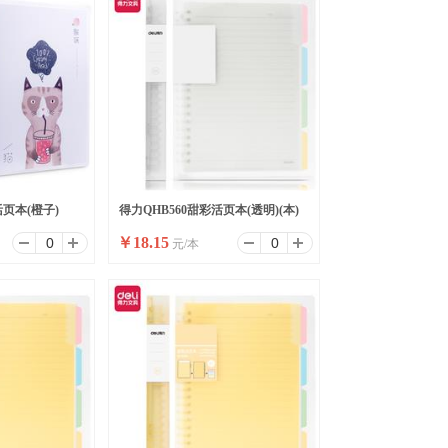
活页本(橙子)
得力QHB560甜彩活页本(透明)(本)
￥
18.15
元/本