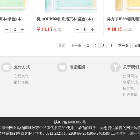
本(绿色)(本)
得力QHB560甜彩活页本(蓝色)(本)
得力QHB560甜彩活
￥
18.15
￥
18.15
元/本
元/本
1
首页
上一页
2
3
4
下一页
尾
支付方式
售后服务
关于我们
在线支付
公司简介
银行转账
联系方式
招纳贤士
用户条款
陕ICP备14003068号
的综合网上购物商城数万个品牌优质商品.便捷、诚信的服务，为您提供愉悦的网上购物
们在线客服 | 电话：0912-2321115 2269499 2345969 2403588| 工作时间：周一至周