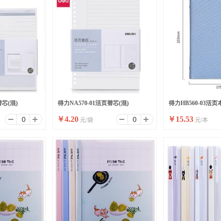
替芯(混)
得力NA570-01活页替芯(混)
得力HB560-03活页
￥
4.20
￥
15.53
元/袋
元/本