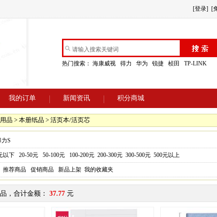
[登录]
[
热门搜索：
海康威视
得力
华为
锐捷
桢田
TP-LINK
我的订单
新闻资讯
积分商城
用品 > 本册纸品 > 活页本/活页芯
得力S
0元以下
20-50元
50-100元
100-200元
200-300元
300-500元
500元以上
推荐商品
促销商品
新品上架
我的收藏夹
品，合计金额：
37.77
元