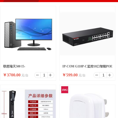
联想瑞天500 I5-
IP-COM G118P-C监控18口智能POE
￥
3700.00
￥
599.00
元/台
元/台
13500HX/16G/512SSD/WIFI/8
高功率全千兆交换机
升/W11/ 23.8