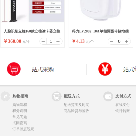
人脸识别立柱160款立柱读卡器立柱
得力LV2002_10A单相两级带接地插
￥
360.00
￥
4.13
元/个
元/个
刷卡器立柱按钮立柱
头_彩盒装(白)(10/盒)
购物指南
配送方式
支付方式
购物流程
配送范围及时间
在线支付
积分说明
商品验货与签收
银行转账
常见问题
找回密码
订单状态说明