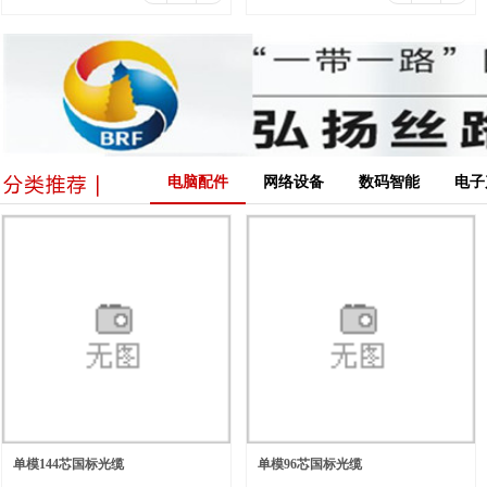
电脑配件
网络设备
数码智能
电子
单模144芯国标光缆
单模96芯国标光缆