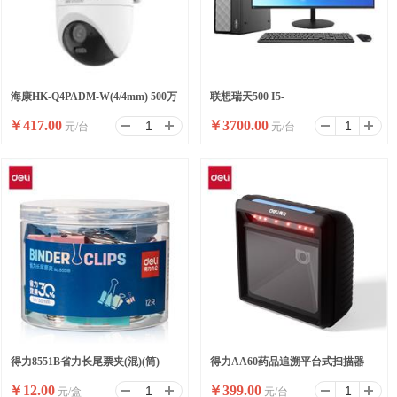
海康HK-Q4PADM-W(4/4mm) 500万
联想瑞天500 I5-
￥
417.00
￥
3700.00
元/台
元/台
双摄WiFi套装小球
13500HX/16G/512SSD/WIFI/8
升/W11/ 23.8
得力8551B省力长尾票夹(混)(筒)
得力AA60药品追溯平台式扫描器
￥
12.00
￥
399.00
元/盒
元/台
(黑)(台)