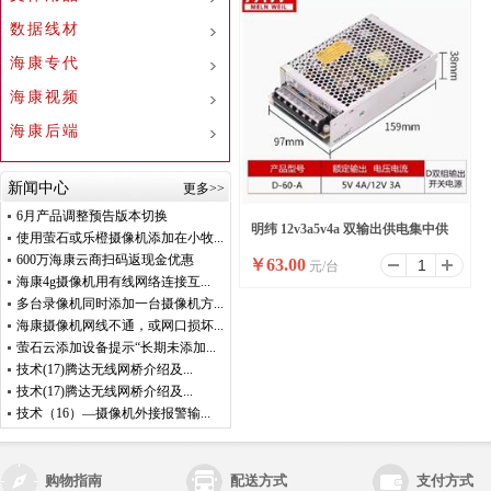
数据线材
海康专代
海康视频
海康后端
新闻中心
更多>>
6月产品调整预告版本切换
明纬 12v3a5v4a 双输出供电集中供
使用萤石或乐橙摄像机添加在小牧...
600万海康云商扫码返现金优惠
￥
63.00
元/台
电电源
海康4g摄像机用有线网络连接互...
多台录像机同时添加一台摄像机方...
海康摄像机网线不通，或网口损坏...
萤石云添加设备提示“长期未添加...
技术(17)腾达无线网桥介绍及...
技术(17)腾达无线网桥介绍及...
技术（16）—摄像机外接报警输...
购物指南
配送方式
支付方式