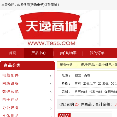
出货您好，欢迎使用(天逸电子)订货商城！
首页
产品中心
购物车
我的订单
电子产品 > 集中供电 > 5
所有分类
商品分类
电脑配件
品牌：
双耳
自营
网络设备
价格：
所有
20元以下
20-50元
50-
数码智能
类别：
所有商品
推荐商品
促销商品
电子产品
你已选购
25
件商品，合计金额：
3
办公设备
文体用品