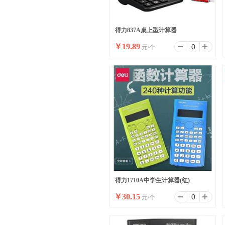
得力837A桌上型计算器
￥
19.89
元/个
得力1710A中学生计算器(红)
￥
30.15
元/个