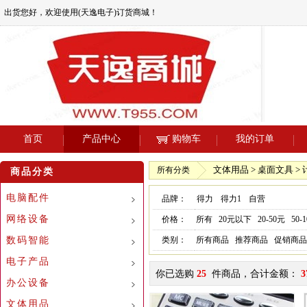
出货您好，欢迎使用(天逸电子)订货商城！
首页
产品中心
购物车
我的订单
文体用品 > 桌面文具 >
所有分类
商品分类
电脑配件
品牌：
得力
得力1
自营
网络设备
价格：
所有
20元以下
20-50元
50-
数码智能
类别：
所有商品
推荐商品
促销商品
电子产品
你已选购
25
件商品，合计金额：
3
办公设备
文体用品