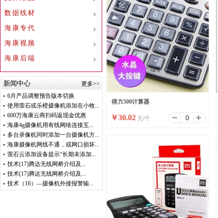
数据线材
海康专代
海康视频
海康后端
新闻中心
更多>>
6月产品调整预告版本切换
得力500计算器
使用萤石或乐橙摄像机添加在小牧...
600万海康云商扫码返现金优惠
￥
30.02
元/个
海康4g摄像机用有线网络连接互...
多台录像机同时添加一台摄像机方...
海康摄像机网线不通，或网口损坏...
萤石云添加设备提示“长期未添加...
技术(17)腾达无线网桥介绍及...
技术(17)腾达无线网桥介绍及...
技术（16）—摄像机外接报警输...