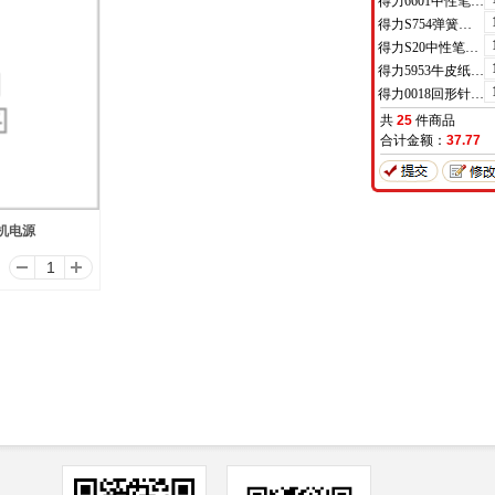
得力6601中性笔0.5mm半针管(黑)(支)
得力S754弹簧头中性笔芯0.7mm弹簧头(黑)(支)
得力S20中性笔0.7mm子弹头(黑)(支)
得力5953牛皮纸档案袋(混浆)(米黄色)(10只/包)
得力0018回形针(100枚/盒)
共
25
件商品
合计金额：
37.77
换机电源