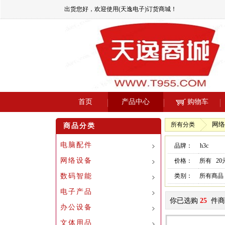
出货您好，欢迎使用(天逸电子)订货商城！
首页
产品中心
购物车
网络
所有分类
商品分类
电脑配件
品牌：
h3c
网络设备
价格：
所有
2
数码智能
类别：
所有商品
电子产品
你已选购
25
件商
办公设备
文体用品