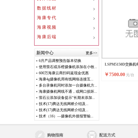
数据线材
海康专代
海康视频
海康后端
新闻中心
更多>>
6月产品调整预告版本切换
LSPM5150D交换机
使用萤石或乐橙摄像机添加在小牧...
600万海康云商扫码返现金优惠
￥
7500.00
元/台
海康4g摄像机用有线网络连接互...
多台录像机同时添加一台摄像机方...
海康摄像机网线不通，或网口损坏...
萤石云添加设备提示“长期未添加...
技术(17)腾达无线网桥介绍及...
技术(17)腾达无线网桥介绍及...
技术（16）—摄像机外接报警输...
购物指南
配送方式