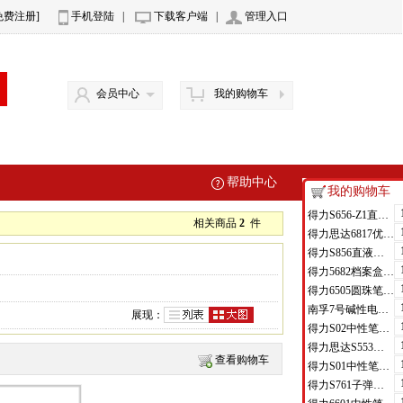
免费注册]
手机登陆
|
下载客户端
|
管理入口
会员中心
我的购物车
帮助中心
我的购物车
得力S656-Z1直液式走珠笔0.5mm子弹头(红)(支)
相关商品
2
件
得力思达6817优逸白板笔(黑)(支)
得力S856直液式走珠笔(黑)(支)
得力5682档案盒(蓝)(只)
得力6505圆珠笔0.7mm子弹头(蓝)(支)
南孚7号碱性电池聚能环4代
展现：
得力S02中性笔0.7mm弹簧头(黑)(支)
得力思达S553可加墨记号笔(黑)(支)
查看购物车
得力S01中性笔0.5mm弹簧头(黑)(支)
得力S761子弹头中性笔芯0.7mm子弹头(黑)(支)