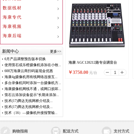
数据线材
海康专代
海康视频
海康后端
新闻中心
更多>>
6月产品调整预告版本切换
海康 AGC120212路专业调音台
使用萤石或乐橙摄像机添加在小牧...
600万海康云商扫码返现金优惠
￥
3750.00
元/台
海康4g摄像机用有线网络连接互...
多台录像机同时添加一台摄像机方...
海康摄像机网线不通，或网口损坏...
萤石云添加设备提示“长期未添加...
技术(17)腾达无线网桥介绍及...
技术(17)腾达无线网桥介绍及...
技术（16）—摄像机外接报警输...
购物指南
配送方式
支付方式