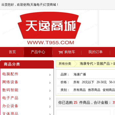
出货您好，欢迎使用(天逸电子)订货商城！
首页
产品中心
购物车
我的订单
海康专代 > 音频产品 >
所有分类
商品分类
电脑配件
品牌：
海康广播
网络设备
价格：
所有
20元以下
20-50元
50-
数码智能
类别：
所有商品
推荐商品
促销商品
电子产品
你已选购
25
件商品，合计金额：
3
办公设备
文体用品