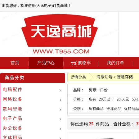
出货您好，欢迎使用(天逸电子)订货商城！
首页
产品中心
购物车
我的订单
海康后端 > 智慧存储
所有分类
商品分类
电脑配件
品牌：
海康一口价
网络设备
价格：
所有
20元以下
20-50元
50-
数码智能
类别：
所有商品
推荐商品
促销商品
电子产品
你已选购
25
件商品，合计金额：
3
办公设备
文体用品