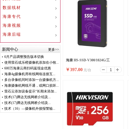
数据线材
海康专代
海康视频
海康后端
新闻中心
更多>>
6月产品调整预告版本切换
海康 HS-SSD-V300/1024G/工
使用萤石或乐橙摄像机添加在小牧...
600万海康云商扫码返现金优惠
￥
397.00
元/台
包/B2B/8000
海康4g摄像机用有线网络连接互...
多台录像机同时添加一台摄像机方...
海康摄像机网线不通，或网口损坏...
萤石云添加设备提示“长期未添加...
技术(17)腾达无线网桥介绍及...
技术(17)腾达无线网桥介绍及...
技术（16）—摄像机外接报警输...