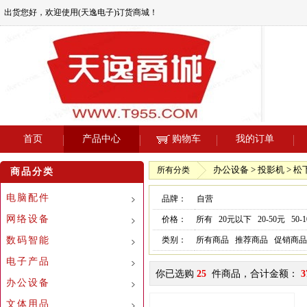
出货您好，欢迎使用(天逸电子)订货商城！
首页
产品中心
购物车
我的订单
办公设备 > 投影机 > 
所有分类
商品分类
电脑配件
品牌：
自营
网络设备
价格：
所有
20元以下
20-50元
50-
数码智能
类别：
所有商品
推荐商品
促销商品
电子产品
你已选购
25
件商品，合计金额：
3
办公设备
文体用品