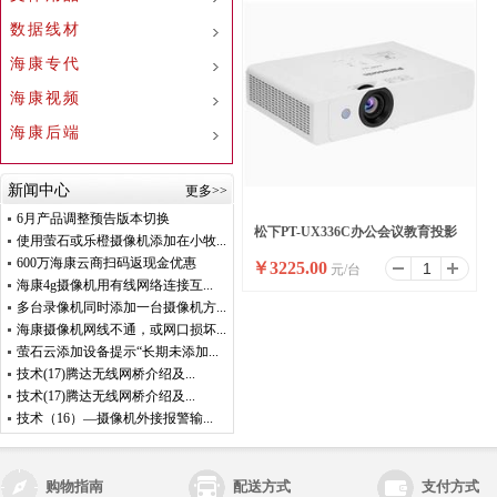
数据线材
海康专代
海康视频
海康后端
新闻中心
更多>>
6月产品调整预告版本切换
松下PT-UX336C办公会议教育投影
使用萤石或乐橙摄像机添加在小牧...
600万海康云商扫码返现金优惠
￥
3225.00
元/台
仪投影机
海康4g摄像机用有线网络连接互...
多台录像机同时添加一台摄像机方...
海康摄像机网线不通，或网口损坏...
萤石云添加设备提示“长期未添加...
技术(17)腾达无线网桥介绍及...
技术(17)腾达无线网桥介绍及...
技术（16）—摄像机外接报警输...
购物指南
配送方式
支付方式