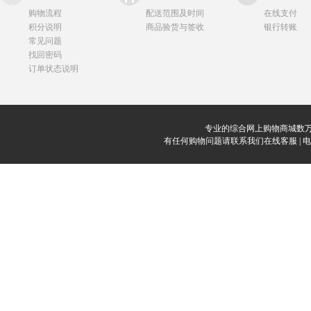
购物流程
配送范围及时间
在线支付
积分说明
商品验货与签收
银行转账
常见问题
找回密码
订单状态说明
专业的综合网上购物商城数万
有任何购物问题请联系我们在线客服 | 电话：0912-