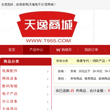
出货您好，欢迎使用(天逸电子)订货商城！
首页
产品中心
购物车
我的订单
海康专代 > 消防产品 
所有分类
商品分类
电脑配件
价格：
所有
20元以下
20-50元
50-
网络设备
类别：
所有商品
推荐商品
促销商
数码智能
你已选购
25
件商品，合计金额：
3
电子产品
办公设备
文体用品