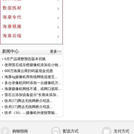
数据线材
海康专代
海康视频
海康后端
新闻中心
更多>>
6月产品调整预告版本切换
使用萤石或乐橙摄像机添加在小牧...
600万海康云商扫码返现金优惠
海康4g摄像机用有线网络连接互...
多台录像机同时添加一台摄像机方...
海康摄像机网线不通，或网口损坏...
萤石云添加设备提示“长期未添加...
技术(17)腾达无线网桥介绍及...
技术(17)腾达无线网桥介绍及...
技术（16）—摄像机外接报警输...
购物指南
配送方式
支付方式