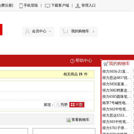
免费注册]
手机登陆
|
下载客户端
|
管理入口
会员中心
我的购物车
帮助中心
我的购物车
得力S656-Z1直液式走珠笔0.5mm子弹头(红)(支)
相关商品
19
件
得力思达6817优逸白板笔(黑)(支)
得力S856直液式走珠笔(黑)(支)
得力5682档案盒(蓝)(只)
得力6505圆珠笔0.7mm子弹头(蓝)(支)
南孚7号碱性电池聚能环4代
展现：
得力S02中性笔0.7mm弹簧头(黑)(支)
得力思达S553可加墨记号笔(黑)(支)
查看购物车
得力S01中性笔0.5mm弹簧头(黑)(支)
得力S761子弹头中性笔芯0.7mm子弹头(黑)(支)