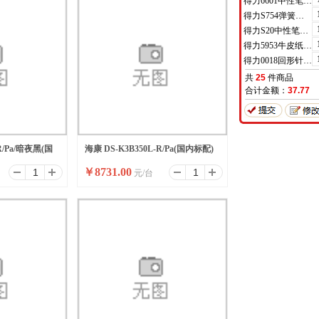
得力6601中性笔0.5mm半针管(黑)(支)
得力S754弹簧头中性笔芯0.7mm弹簧头(黑)(支)
得力S20中性笔0.7mm子弹头(黑)(支)
得力5953牛皮纸档案袋(混浆)(米黄色)(10只/包)
得力0018回形针(100枚/盒)
共
25
件商品
合计金额：
37.77
R/Pa/暗夜黑(国
海康 DS-K3B350L-R/Pa(国内标配)
￥
8731.00
元/台