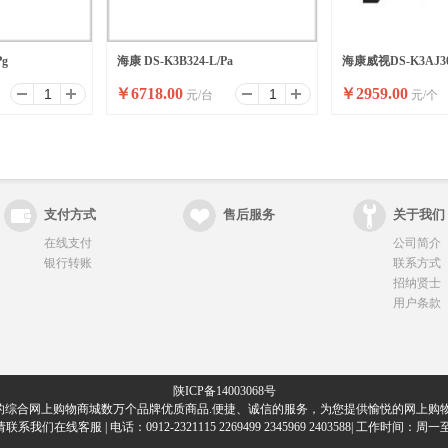
Pg
海康 DS-K3B324-L/Pa
海康威视DS-K3AJ30
￥
6718.00
￥
2959.00
元/台
元/个
门
支付方式
售后服务
关于我们
在线支付
公司简介
银行转账
联系方式
招纳贤士
用户条款
陕ICP备14003068号
的综合网上购物商城数万个品牌优质商品.便捷、诚信的服务，为您提供愉悦的网上购物
们在线客服 | 电话：0912-2321115 2269499 2345969 2403588| 工作时间：周一至周