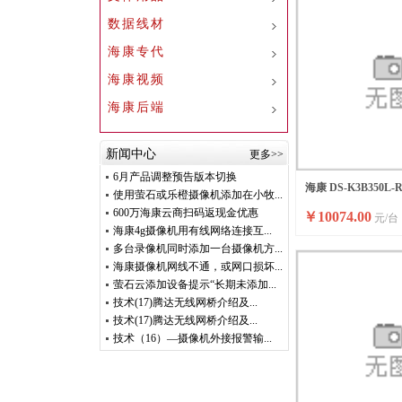
数据线材
海康专代
海康视频
海康后端
新闻中心
更多>>
6月产品调整预告版本切换
海康 DS-K3B350L-
使用萤石或乐橙摄像机添加在小牧...
600万海康云商扫码返现金优惠
￥
10074.00
元/台
内标配)
海康4g摄像机用有线网络连接互...
多台录像机同时添加一台摄像机方...
海康摄像机网线不通，或网口损坏...
萤石云添加设备提示“长期未添加...
技术(17)腾达无线网桥介绍及...
技术(17)腾达无线网桥介绍及...
技术（16）—摄像机外接报警输...