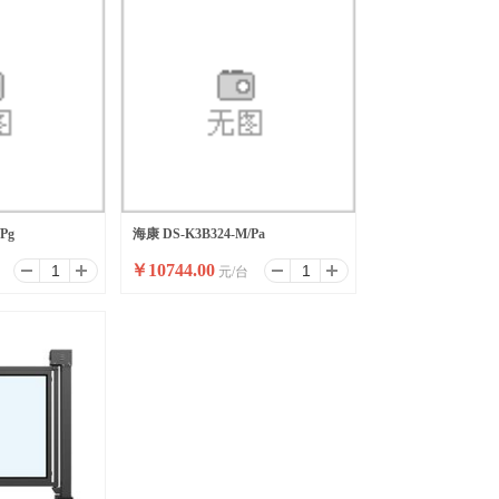
Pg
海康 DS-K3B324-M/Pa
￥
10744.00
元/台