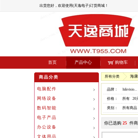
出货您好，欢迎使用(天逸电子)订货商城！
首页
产品中心
购物车
海康
所有分类
商品分类
电脑配件
品牌：
hikvisio...
网络设备
价格：
所有
2
数码智能
类别：
所有商品
电子产品
你已选购
25
件商
办公设备
文体用品