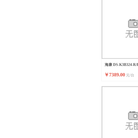
海康 DS-K3B324-R/
￥
7389.00
元/台