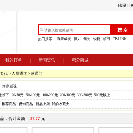
[登录]
[
热门搜索：
海康威视
得力
华为
锐捷
桢田
TP-LINK
我的订单
新闻资讯
积分商城
专代 > 人员通道 > 速通门
海康威视
0元以下
20-50元
50-100元
100-200元
200-300元
300-500元
500元以上
推荐商品
促销商品
新品上架
我的收藏夹
品，合计金额：
37.77
元