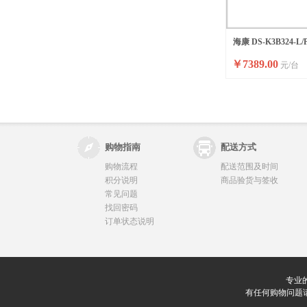
海康 DS-K3B324-L/
￥
7389.00
元/台
购物指南
配送方式
购物流程
配送范围及时间
积分说明
商品验货与签收
常见问题
找回密码
订单状态说明
专业
有任何购物问题请联系我