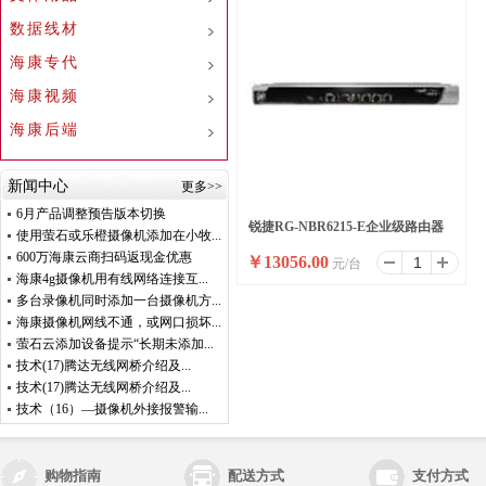
数据线材
海康专代
海康视频
海康后端
新闻中心
更多>>
6月产品调整预告版本切换
锐捷RG-NBR6215-E企业级路由器
使用萤石或乐橙摄像机添加在小牧...
600万海康云商扫码返现金优惠
￥
13056.00
元/台
海康4g摄像机用有线网络连接互...
多台录像机同时添加一台摄像机方...
海康摄像机网线不通，或网口损坏...
萤石云添加设备提示“长期未添加...
技术(17)腾达无线网桥介绍及...
技术(17)腾达无线网桥介绍及...
技术（16）—摄像机外接报警输...
购物指南
配送方式
支付方式