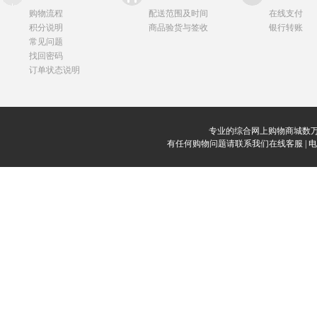
购物流程
配送范围及时间
在线支付
积分说明
商品验货与签收
银行转账
常见问题
找回密码
订单状态说明
专业的综合网上购物商城数万
有任何购物问题请联系我们在线客服 | 电话：0912-