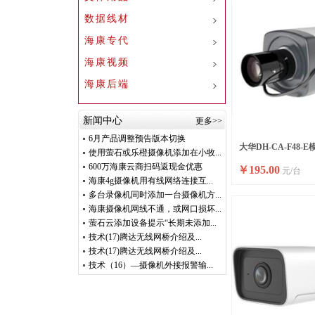
数据线材
海康专代
海康视频
海康后端
新闻中心
更多>>
6月产品调整预告版本切换
大华DH-CA-F48-
使用萤石或乐橙摄像机添加在小牧...
600万海康云商扫码返现金优惠
￥
195.00
元/台
像机
海康4g摄像机用有线网络连接互...
多台录像机同时添加一台摄像机方...
海康摄像机网线不通，或网口损坏...
萤石云添加设备提示“长期未添加...
技术(17)腾达无线网桥介绍及...
技术(17)腾达无线网桥介绍及...
技术（16）—摄像机外接报警输...