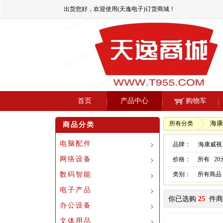
出货您好，欢迎使用(天逸电子)订货商城！
首页
产品中心
购物车
海康
所有分类
商品分类
电脑配件
品牌：
海康威视
网络设备
价格：
所有
2
数码智能
类别：
所有商品
电子产品
你已选购
25
件商
办公设备
文体用品