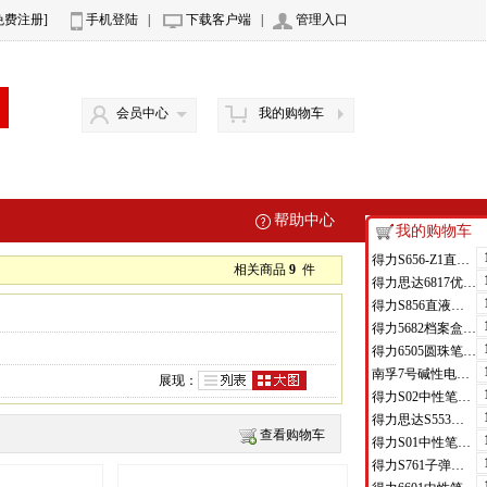
免费注册]
手机登陆
|
下载客户端
|
管理入口
会员中心
我的购物车
帮助中心
我的购物车
得力S656-Z1直液式走珠笔0.5mm子弹头(红)(支)
相关商品
9
件
得力思达6817优逸白板笔(黑)(支)
得力S856直液式走珠笔(黑)(支)
得力5682档案盒(蓝)(只)
得力6505圆珠笔0.7mm子弹头(蓝)(支)
南孚7号碱性电池聚能环4代
展现：
得力S02中性笔0.7mm弹簧头(黑)(支)
得力思达S553可加墨记号笔(黑)(支)
查看购物车
得力S01中性笔0.5mm弹簧头(黑)(支)
得力S761子弹头中性笔芯0.7mm子弹头(黑)(支)