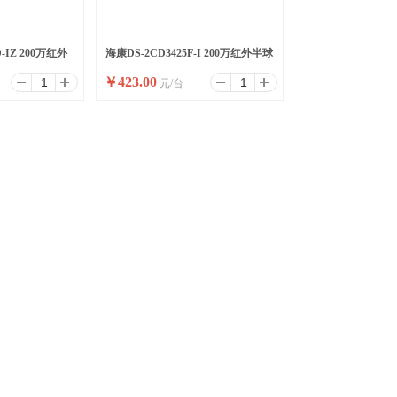
D-IZ 200万红外
海康DS-2CD3425F-I 200万红外半球
￥
423.00
元/台
型变焦摄像机