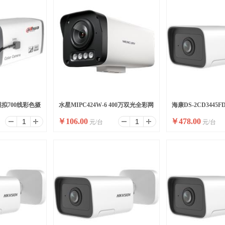
E模拟700线彩色摄
水星MIPC424W-6 400万双光全彩网
海康DS-2CD3445F
￥
106.00
￥
478.00
元/台
元/台
络摄像机
半球型变焦摄像机