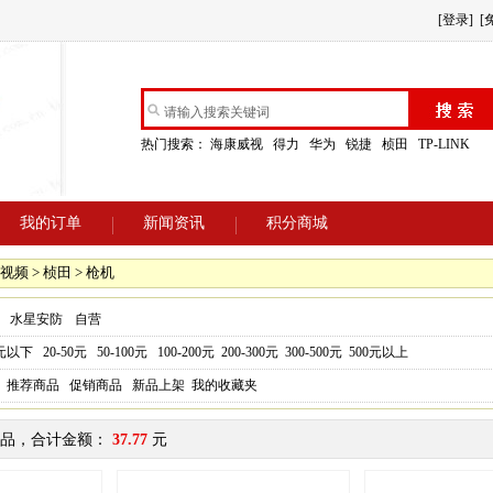
[登录]
[
热门搜索：
海康威视
得力
华为
锐捷
桢田
TP-LINK
我的订单
新闻资讯
积分商城
视频 > 桢田 > 枪机
水星安防
自营
0元以下
20-50元
50-100元
100-200元
200-300元
300-500元
500元以上
推荐商品
促销商品
新品上架
我的收藏夹
品，合计金额：
37.77
元