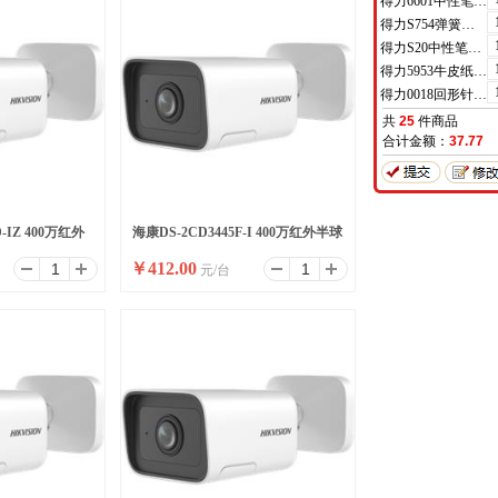
得力6601中性笔0.5mm半针管(黑)(支)
得力S754弹簧头中性笔芯0.7mm弹簧头(黑)(支)
得力S20中性笔0.7mm子弹头(黑)(支)
得力5953牛皮纸档案袋(混浆)(米黄色)(10只/包)
得力0018回形针(100枚/盒)
共
25
件商品
合计金额：
37.77
D-IZ 400万红外
海康DS-2CD3445F-I 400万红外半球
￥
412.00
元/台
型变焦摄像机