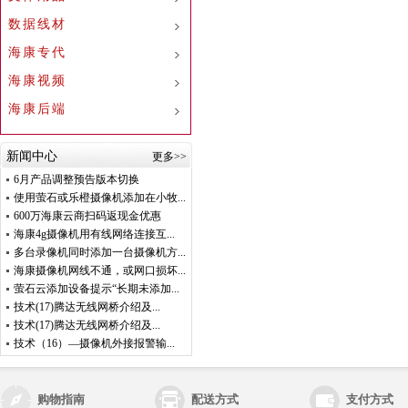
数据线材
海康专代
海康视频
海康后端
新闻中心
更多>>
6月产品调整预告版本切换
使用萤石或乐橙摄像机添加在小牧...
600万海康云商扫码返现金优惠
海康4g摄像机用有线网络连接互...
多台录像机同时添加一台摄像机方...
海康摄像机网线不通，或网口损坏...
萤石云添加设备提示“长期未添加...
技术(17)腾达无线网桥介绍及...
技术(17)腾达无线网桥介绍及...
技术（16）—摄像机外接报警输...
购物指南
配送方式
支付方式