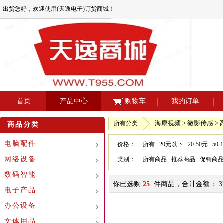
出货您好，欢迎使用(天逸电子)订货商城！
首页
产品中心
购物车
我的订单
海康视频 > 微影传感 >
所有分类
商品分类
电脑配件
价格：
所有
20元以下
20-50元
50-
网络设备
类别：
所有商品
推荐商品
促销商
数码智能
你已选购
25
件商品，合计金额：
3
电子产品
办公设备
文体用品