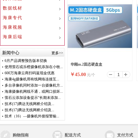
数据线材
海康专代
海康视频
海康后端
新闻中心
更多>>
6月产品调整预告版本切换
华顾m.2固态硬盘盒
使用萤石或乐橙摄像机添加在小牧...
600万海康云商扫码返现金优惠
￥
45.00
元/个
NGFF/SATA9210
海康4g摄像机用有线网络连接互...
多台录像机同时添加一台摄像机方...
海康摄像机网线不通，或网口损坏...
萤石云添加设备提示“长期未添加...
技术(17)腾达无线网桥介绍及...
技术(17)腾达无线网桥介绍及...
技术（16）—摄像机外接报警输...
购物指南
配送方式
支付方式