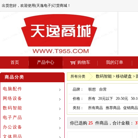
出货您好，欢迎使用(天逸电子)订货商城！
首页
产品中心
购物车
我的订单
数码智能 > 移动硬盘 > 
所有分类
商品分类
电脑配件
品牌：
联想
自营
网络设备
价格：
所有
20元以下
20-50元
50-
数码智能
类别：
所有商品
推荐商品
促销商品
电子产品
你已选购
25
件商品，合计金额：
3
办公设备
文体用品