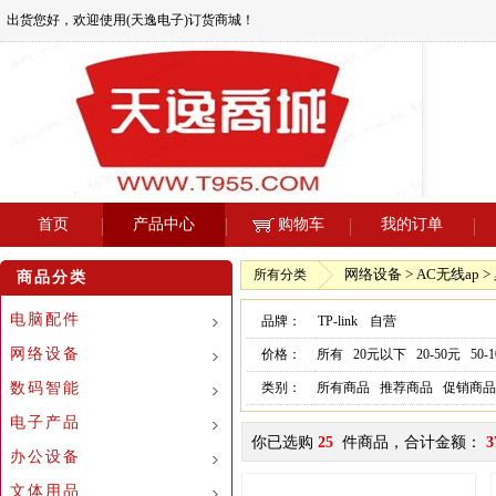
出货您好，欢迎使用(天逸电子)订货商城！
首页
产品中心
购物车
我的订单
网络设备 > AC无线ap >
所有分类
商品分类
电脑配件
品牌：
TP-link
自营
网络设备
价格：
所有
20元以下
20-50元
50-
数码智能
类别：
所有商品
推荐商品
促销商品
电子产品
你已选购
25
件商品，合计金额：
3
办公设备
文体用品