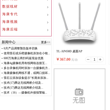
数据线材
海康专代
海康视频
海康后端
新闻中心
更多>>
6月产品调整预告版本切换
TL-AP450D 桌面AP
使用萤石或乐橙摄像机添加在小牧...
600万海康云商扫码返现金优惠
￥
367.00
元/台
海康4g摄像机用有线网络连接互...
多台录像机同时添加一台摄像机方...
海康摄像机网线不通，或网口损坏...
萤石云添加设备提示“长期未添加...
技术(17)腾达无线网桥介绍及...
技术(17)腾达无线网桥介绍及...
技术（16）—摄像机外接报警输...