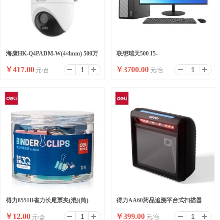
海康HK-Q4PADM-W(4/4mm) 500万
联想瑞天500 I5-
￥
417.00
￥
3700.00
元/台
元/台
双摄WiFi套装小球
13500HX/16G/512SSD/WIFI/8
升/W11/ 23.8
得力8551B省力长尾票夹(混)(筒)
得力AA60药品追溯平台式扫描器
￥
12.00
￥
399.00
元/盒
元/台
(黑)(台)