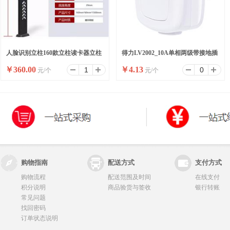
人脸识别立柱160款立柱读卡器立柱
得力LV2002_10A单相两级带接地插
￥
360.00
￥
4.13
元/个
元/个
刷卡器立柱按钮立柱
头_彩盒装(白)(10/盒)
购物指南
配送方式
支付方式
购物流程
配送范围及时间
在线支付
积分说明
商品验货与签收
银行转账
常见问题
找回密码
订单状态说明