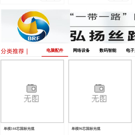
电脑配件
网络设备
数码智能
电子
单模144芯国标光缆
单模96芯国标光缆