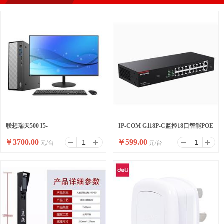
联想瑞天500 I5-
IP-COM G118P-C监控18口智能POE
￥
3700.00
￥
599.00
元/台
元/台
13500HX/16G/512SSD/WIFI/8
高功率全千兆交换机
升/W11/ 23.8