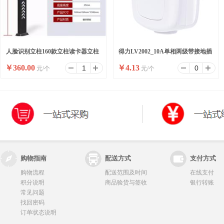
人脸识别立柱160款立柱读卡器立柱
得力LV2002_10A单相两级带接地插
￥
360.00
￥
4.13
元/个
元/个
刷卡器立柱按钮立柱
头_彩盒装(白)(10/盒)
购物指南
配送方式
支付方式
购物流程
配送范围及时间
在线支付
积分说明
商品验货与签收
银行转账
常见问题
找回密码
订单状态说明