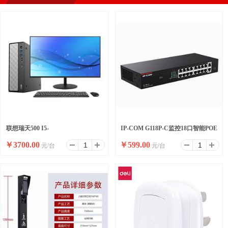
联想瑞天500 I5-
IP-COM G118P-C监控18口智能POE
￥
3700.00
￥
599.00
元/台
元/台
13500HX/16G/512SSD/WIFI/8
高功率全千兆交换机
升/W11/ 23.8