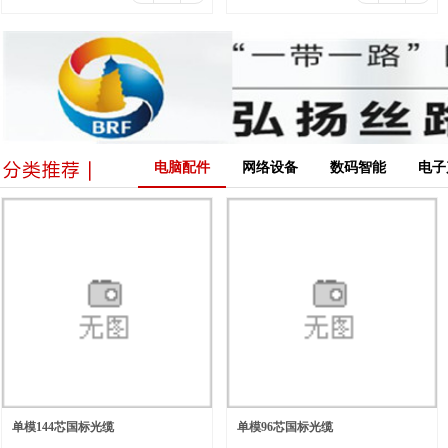
电脑配件
网络设备
数码智能
电子
单模144芯国标光缆
单模96芯国标光缆