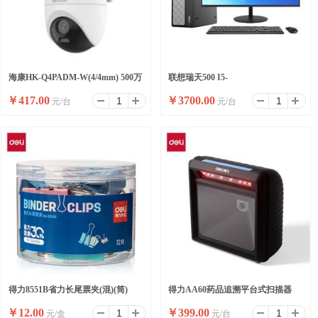
海康HK-Q4PADM-W(4/4mm) 500万
联想瑞天500 I5-
￥
417.00
￥
3700.00
元/台
元/台
双摄WiFi套装小球
13500HX/16G/512SSD/WIFI/8
升/W11/ 23.8
得力8551B省力长尾票夹(混)(筒)
得力AA60药品追溯平台式扫描器
￥
12.00
￥
399.00
元/盒
元/台
(黑)(台)