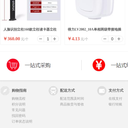
人脸识别立柱160款立柱读卡器立柱
得力LV2002_10A单相两级带接地插
￥
360.00
￥
4.13
元/个
元/个
刷卡器立柱按钮立柱
头_彩盒装(白)(10/盒)
购物指南
配送方式
支付方式
购物流程
配送范围及时间
在线支付
积分说明
商品验货与签收
银行转账
常见问题
找回密码
订单状态说明