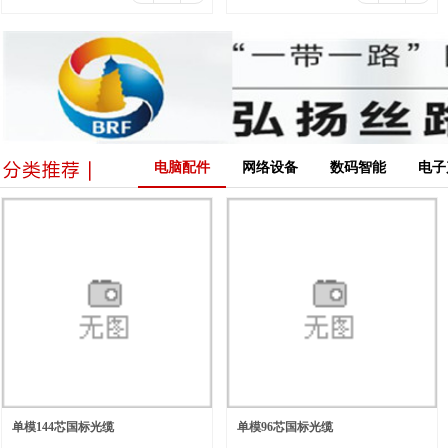
电脑配件
网络设备
数码智能
电子
单模144芯国标光缆
单模96芯国标光缆