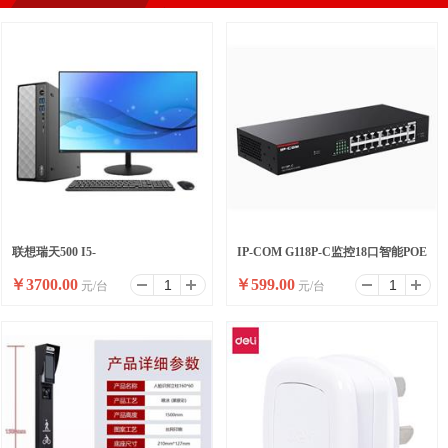
联想瑞天500 I5-
IP-COM G118P-C监控18口智能POE
￥
3700.00
￥
599.00
元/台
元/台
13500HX/16G/512SSD/WIFI/8
高功率全千兆交换机
升/W11/ 23.8