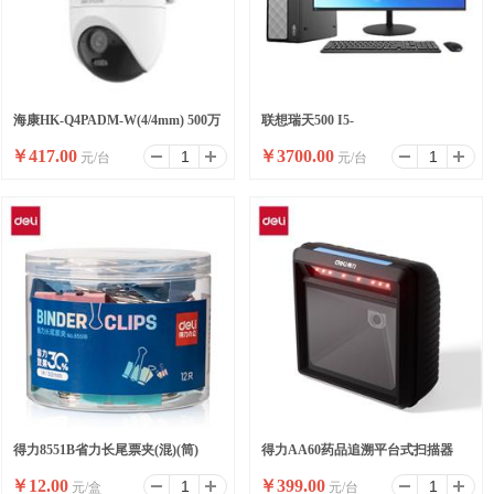
海康HK-Q4PADM-W(4/4mm) 500万
联想瑞天500 I5-
￥
417.00
￥
3700.00
元/台
元/台
双摄WiFi套装小球
13500HX/16G/512SSD/WIFI/8
升/W11/ 23.8
得力8551B省力长尾票夹(混)(筒)
得力AA60药品追溯平台式扫描器
￥
12.00
￥
399.00
元/盒
元/台
(黑)(台)