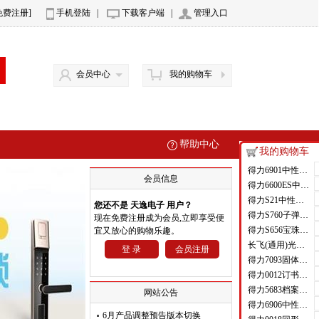
免费注册]
手机登陆
|
下载客户端
|
管理入口
会员中心
我的购物车
帮助中心
我的购物车
得力6901中性笔芯0.5mm半针管(黑)(支)
会员信息
得力6600ES中性笔0.5mm子弹头(黑)(支)
得力S21中性笔0.7mm子弹头(黑)(支)
您还不是 天逸电子 用户？
得力S760子弹头中性笔芯0.5mm子弹头(黑)(支)
现在免费注册成为会员,立即享受便
得力S656宝珠笔0.5mm子弹头(黑)
宜又放心的购物乐趣。
长飞(通用)光纤 GJYXFCH-1B6A2 1芯皮线光纤
登 录
会员注册
得力7093固体胶(白)(只)
得力0012订书钉12#(1000枚/盒)
得力5683档案盒(蓝)(只)
网站公告
得力6906中性笔芯0.5mm弹簧头(黑)(支)
6月产品调整预告版本切换