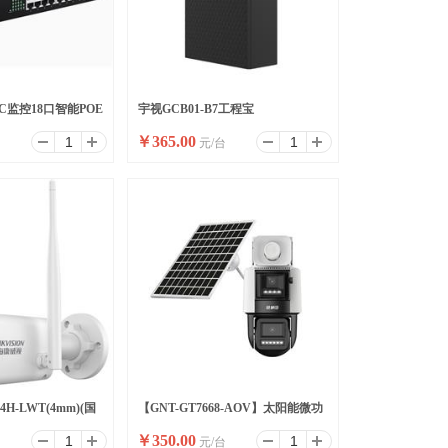
8P-C监控18口智能POE
宇视GCB01-B7工程宝
￥
365.00
台
元/台
换机
64H-LWT(4mm)(国
【GNT-GT7668-AOV】太阳能微功
￥
350.00
台
元/台
耗双光警戒枪球联动4G球机/6