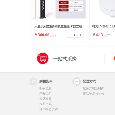
人脸识别立柱160款立柱读卡器立柱
得力LV2002_
￥
360.00
￥
4.13
元/个
元/个
刷卡器立柱按钮立柱
头_彩盒装(白)(10
购物指南
配送方式
购物流程
配送范围及时间
积分说明
商品验货与签收
常见问题
找回密码
订单状态说明