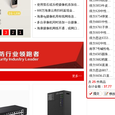
得力0018回形针(100枚/盒)
使用萤石或乐橙摄像机添加在...
得力5953牛皮纸档案袋(混浆)(米黄色)(10只/包)
600万海康云商扫码返现金...
得力S20中性笔0.7mm子弹头(黑)(支)
海康4g摄像机用有线网络连...
得力S754弹簧头中性笔芯0.7mm弹簧头(黑)(支)
得力6601中性笔0.5mm半针管(黑)(支)
多台录像机同时添加一台摄像...
得力S761子弹头中性笔芯0.7mm子弹头(黑)(支)
海康摄像机网线不通，或网口...
得力S01中性笔0.5mm弹簧头(黑)(支)
得力思达S553可加墨记号笔(黑)(支)
得力S02中性笔0.7mm弹簧头(黑)(支)
南孚7号碱性电池聚能环4代
得力6505圆珠笔0.7mm子弹头(蓝)(支)
得力5682档案盒(蓝)(只)
得力S856直液式走珠笔(黑)(支)
得力思达6817优逸白板笔(黑)(支)
得力S656-Z1直液式走珠笔0.5mm子弹头(红)(支)
更多>>
共
25
件商品
合计金额：
37.77