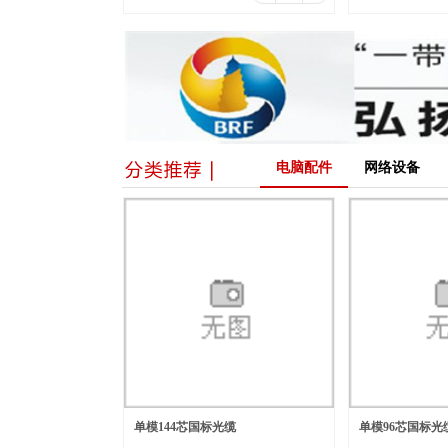
电脑配件
网络设备
单模144芯国标光缆
单模96芯国标光