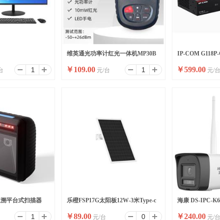
维英通光功率计红光一体机MP30B
IP-COM G11
￥
109.00
￥
599.00
台
元/台
元/
2SSD/WIFI/8
红光笔
高功率全千兆交
追溯平台式扫描器
乐橙FSP17G太阳板12W-3米Type-c
海康 DS-IPC-K
￥
89.00
￥
240.00
元/台
元/
口太阳能面板
内标配)