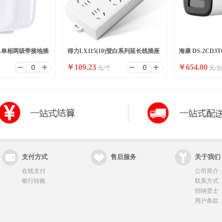
10A单相两级带接地插
得力LX115(10)莹白系列延长线插座
海康 DS-2CD3T
￥
109.23
￥
654.00
元/个
元/
/盒)
_6组_10米_PE袋装(白)(个)
(国内标配)
支付方式
售后服务
关于我们
在线支付
公司简介
银行转账
联系方式
招纳贤士
用户条款