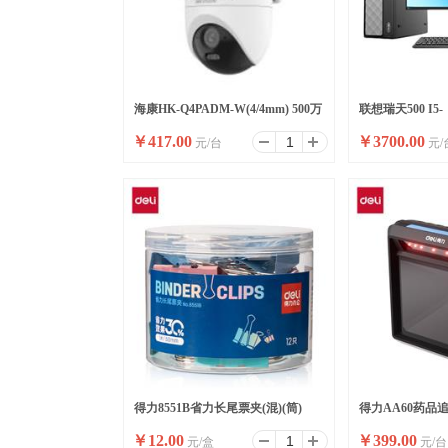
海康HK-Q4PADM-W(4/4mm) 500万
联想瑞天500 I5-
￥
417.00
￥
3700.00
元/台
元/
双摄WiFi套装小球
13500HX/16G/51
升/W11/ 23.8
得力8551B省力长尾票夹(混)(筒)
得力AA60药品
￥
12.00
￥
399.00
元/盒
元/台
(黑)(台)