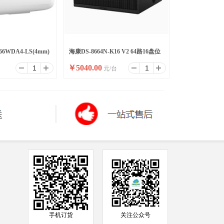
66WDA4-LS(4mm)
海康DS-8664N-K16 V2 64路16盘位
￥
5040.00
台
元/台
录像机
手机订货
关注公众号