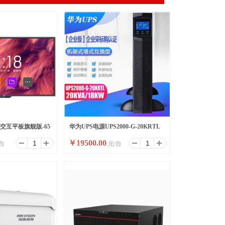
能交互平板旗舰版-65
华为UPS电源UPS2000-G-20KRTL
￥
19500.00
台
元/台
个)
在线式防断电电源UPS电源