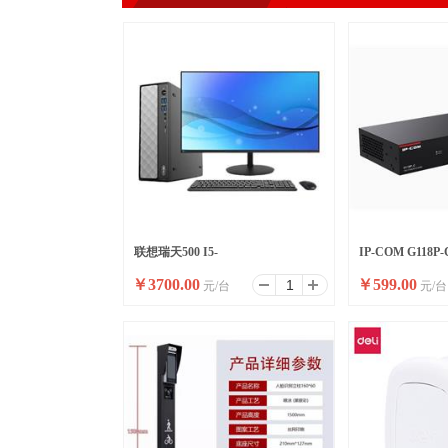
联想瑞天500 I5-
IP-COM G118
￥
3700.00
￥
599.00
元/台
元/台
13500HX/16G/512SSD/WIFI/8
高功率全千兆交
升/W11/ 23.8