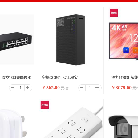
P-C监控18口智能POE
宇视GCB01-B7工程宝
得力14783U智
￥
365.00
￥
8079.00
元/台
元/
换机
英寸裸产品(黑)(