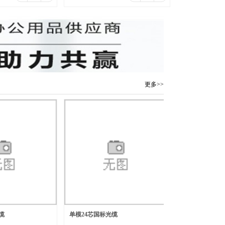
寸/6MP/4mm-6mm/
更多>>
缆
单模24芯国标光缆