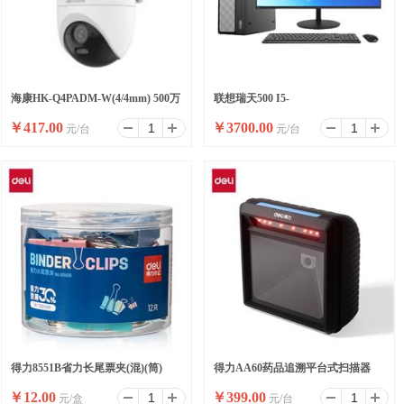
海康HK-Q4PADM-W(4/4mm) 500万
联想瑞天500 I5-
￥
417.00
￥
3700.00
元/台
元/台
双摄WiFi套装小球
13500HX/16G/512SSD/WIFI/8
升/W11/ 23.8
得力8551B省力长尾票夹(混)(筒)
得力AA60药品追溯平台式扫描器
￥
12.00
￥
399.00
元/盒
元/台
(黑)(台)