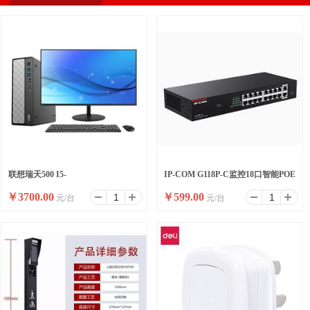
联想瑞天500 I5-
IP-COM G118P-C监控18口智能POE
￥
3700.00
￥
599.00
元/台
元/台
13500HX/16G/512SSD/WIFI/8
高功率全千兆交换机
升/W11/ 23.8