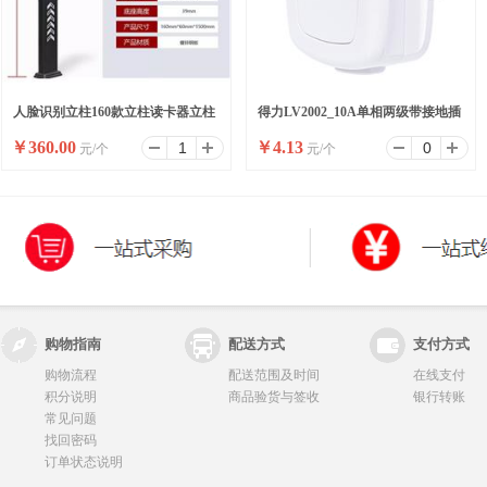
人脸识别立柱160款立柱读卡器立柱
得力LV2002_10A单相两级带接地插
￥
360.00
￥
4.13
元/个
元/个
刷卡器立柱按钮立柱
头_彩盒装(白)(10/盒)
购物指南
配送方式
支付方式
购物流程
配送范围及时间
在线支付
积分说明
商品验货与签收
银行转账
常见问题
找回密码
订单状态说明