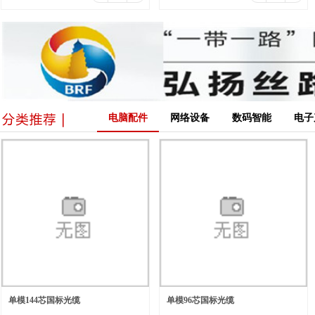
电脑配件
网络设备
数码智能
电子
单模144芯国标光缆
单模96芯国标光缆